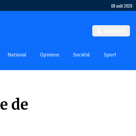
08 août 2026
S'IDENTIFIER
National
Opinions
Société
Sport
e de