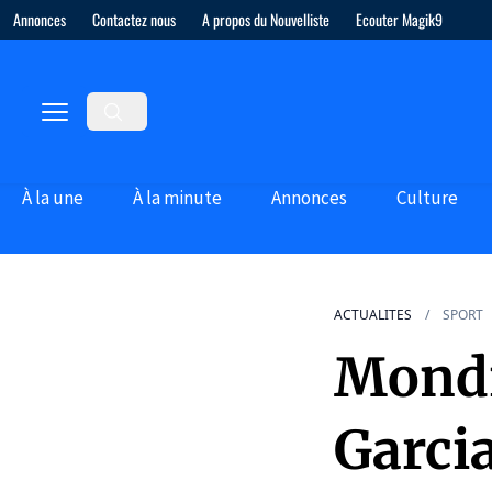
Annonces
Contactez nous
A propos du Nouvelliste
Ecouter Magik9
À la une
À la minute
Annonces
Culture
ACTUALITES
SPORT
Mondi
Garcia