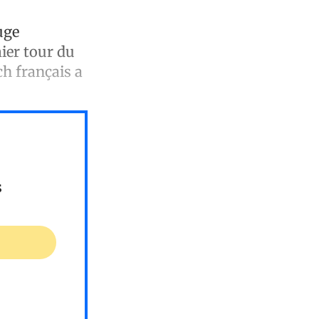
uge
ier tour du
ch français a
s