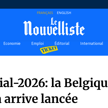
FRANÇAIS
ENGLISH
Economie
Emploi
Éditorial
International
al-2026: la Belgiqu
 arrive lancée