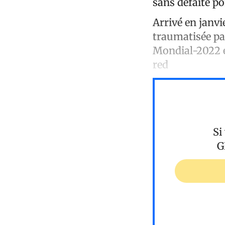
sans défaite po
Arrivé en janvi
traumatisée pa
Mondial-2022 et
red
Si
G