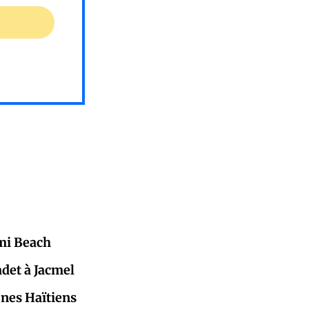
mi Beach
adet à Jacmel
eunes Haïtiens