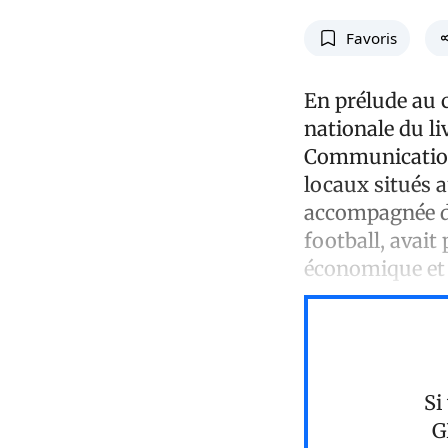
Favoris
En prélude au 
nationale du li
Communication,
locaux situés a
accompagnée d'
football, avait
économique et 
Si
G