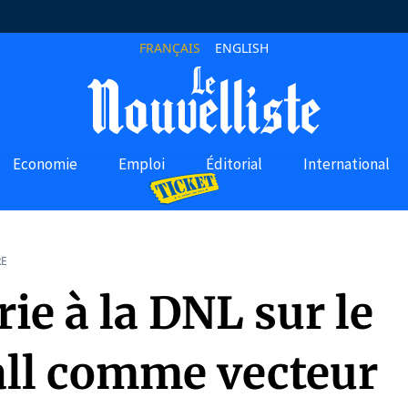
FRANÇAIS
ENGLISH
Economie
Emploi
Éditorial
International
RE
ie à la DNL sur le
all comme vecteur