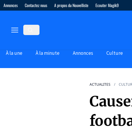
Annonces
Contactez nous
A propos du Nouvelliste
Ecouter Magik9
À la une
À la minute
Annonces
Culture
ACTUALITES
CULTU
Causer
footb