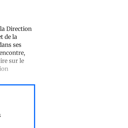
la Direction
t de la
dans ses
rencontre,
re sur le
tion
s