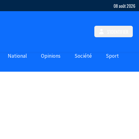
08 août 2026
S'IDENTIFIER
National
Opinions
Société
Sport