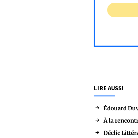
LIRE AUSSI
Édouard Duv
À la rencont
Déclic Littér