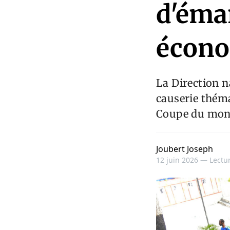
d'éma
écon
La Direction n
causerie théma
Coupe du mond
Joubert Joseph
12 juin 2026 —
Lectur