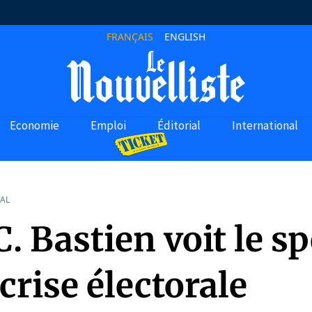
FRANÇAIS
ENGLISH
Economie
Emploi
Éditorial
International
AL
C. Bastien voit le s
crise électorale