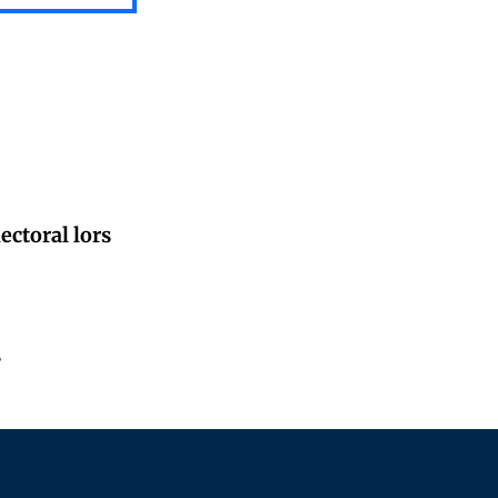
ectoral lors
oigt...
s