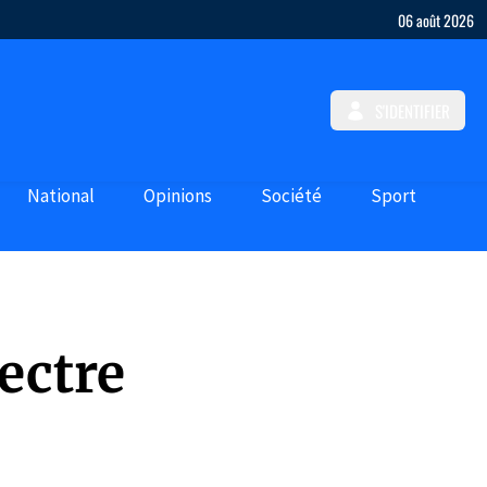
06 août 2026
S'IDENTIFIER
National
Opinions
Société
Sport
pectre