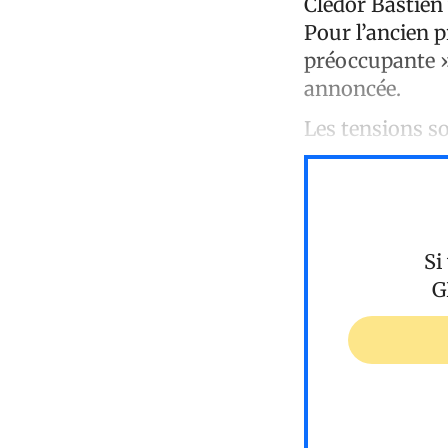
Clédor Bastien 
Pour l’ancien p
préoccupante » 
annoncée.
Les tensions 
Si
G