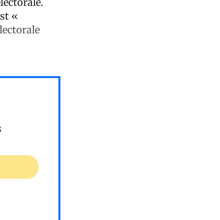
lectorale.
st «
lectorale
s