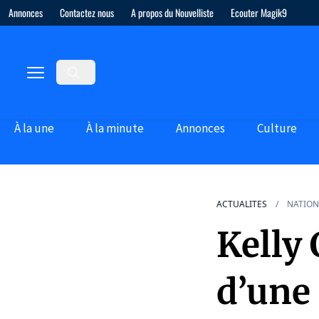
Annonces
Contactez nous
A propos du Nouvelliste
Ecouter Magik9
À la une
À la minute
Annonces
Culture
ACTUALITES
NATION
Kelly 
d’une 