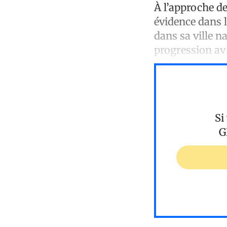
À l’approche 
évidence dans 
dans sa ville n
progression av
Si
G