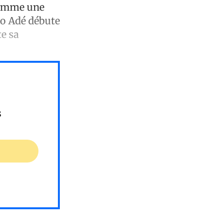
comme une
do Adé débute
te sa
s