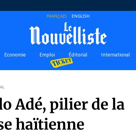
FRANÇAIS
ENGLISH
Economie
Emploi
Éditorial
International
AL
o Adé, pilier de la
se haïtienne