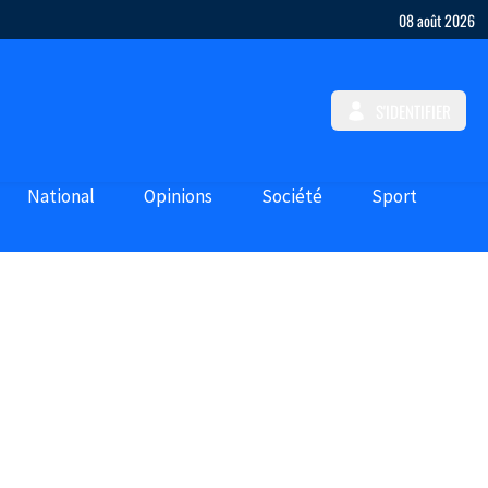
08 août 2026
S'IDENTIFIER
National
Opinions
Société
Sport