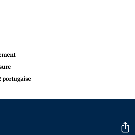
sement
ssure
2 portugaise