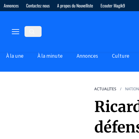
Annonces
Contactez nous
A propos du Nouvelliste
Ecouter Magik9
À la une
À la minute
Annonces
Culture
ACTUALITES
NATION
Ricard
défen