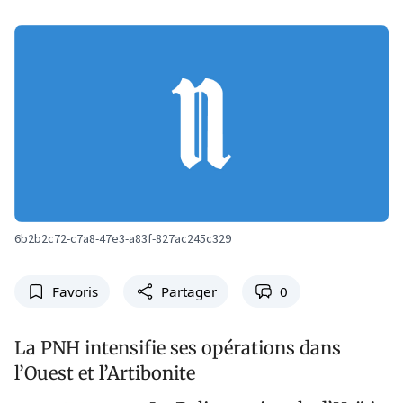
6b2b2c72-c7a8-47e3-a83f-827ac245c329
Favoris
Partager
0
La PNH intensifie ses opérations dans
l’Ouest et l’Artibonite