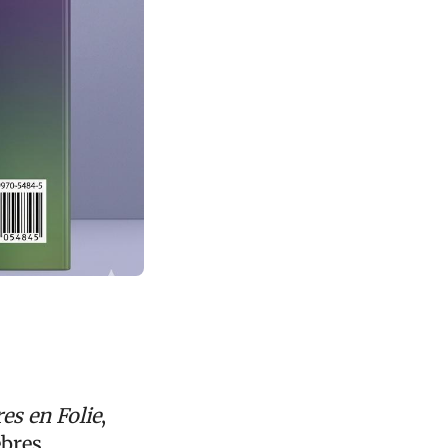
res en Folie
,
èbres