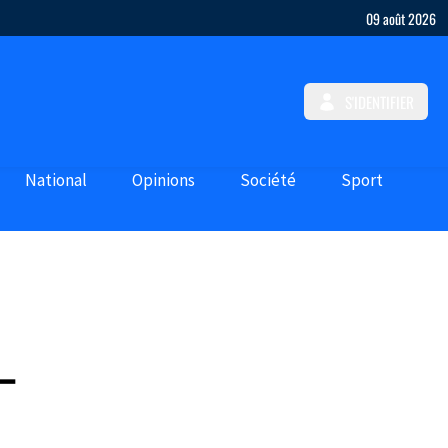
09 août 2026
S'IDENTIFIER
National
Opinions
Société
Sport
-