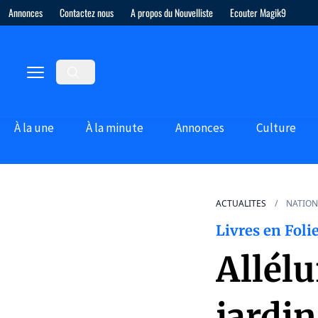
Annonces
Contactez nous
A propos du Nouvelliste
Ecouter Magik9
À la une
À la minute
Annonces
Culture
ACTUALITES
NATION
Livres en Foli
Allél
jardin