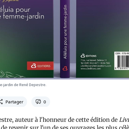
e-jardin de René Depestre.
Partager
0
stre, auteur à l'honneur de cette édition de
Liv
n de revenir sur l'un de ses ouvrages les plus cél