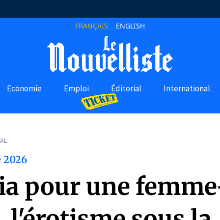
FRANÇAIS
ENGLISH
Economie
Emploi
Éditorial
International
AL
e 2026
uia pour une femme
, l'érotisme sous la