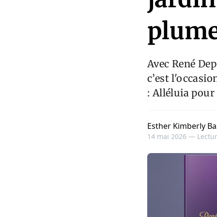
plume
Avec René Depe
c’est l'occasio
: Alléluia pou
Esther Kimberly Ba
14 mai 2026 —
Lectur