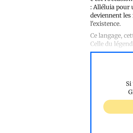
: Alléluia pour
deviennent les 
l'existence.
Ce langage, ce
Celle du légen
Si
G