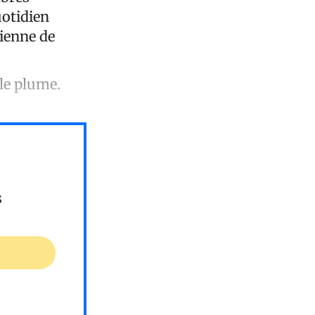
uotidien
tienne de
le plume.
s