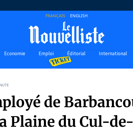
FRANÇAIS
ENGLISH
Economie
Emploi
Éditorial
International
INUTE
ployé de Barbanco
la Plaine du Cul-de