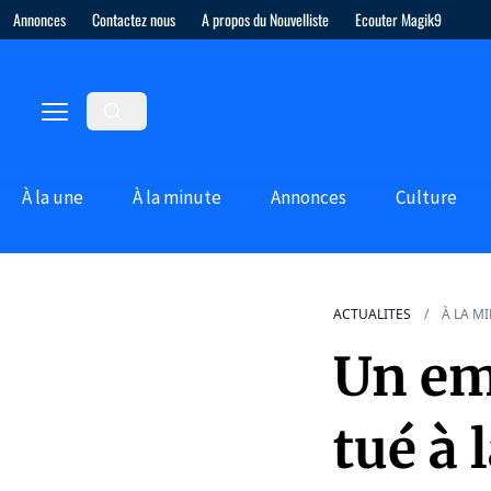
Annonces
Contactez nous
A propos du Nouvelliste
Ecouter Magik9
À la une
À la minute
Annonces
Culture
ACTUALITES
À LA M
Un em
tué à 