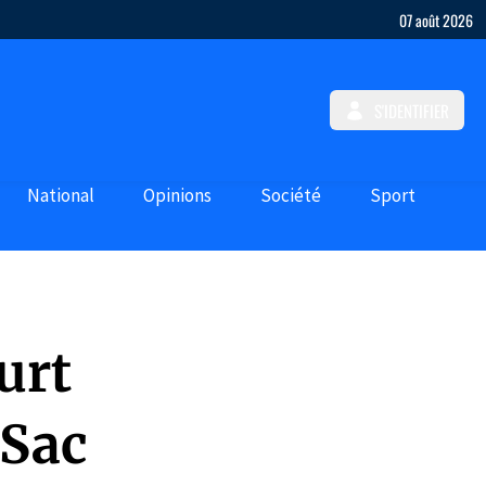
07 août 2026
S'IDENTIFIER
National
Opinions
Société
Sport
urt
-Sac