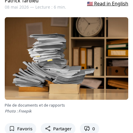
Patrick Tardieu
🇺🇸 Read in English
08 mai 2026 —
Lecture : 6 min.
Pile de documents et de rapports
Photo : Freepik
Favoris
Partager
0