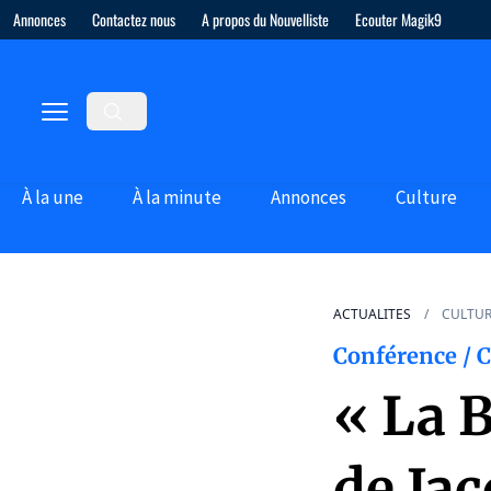
Annonces
Contactez nous
A propos du Nouvelliste
Ecouter Magik9
À la une
À la minute
Annonces
Culture
ACTUALITES
CULTU
Conférence / 
« La 
de Ja