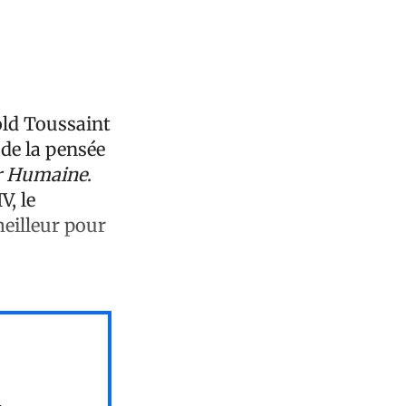
old Toussaint
 de la pensée
r Humaine
.
V, le
meilleur pour