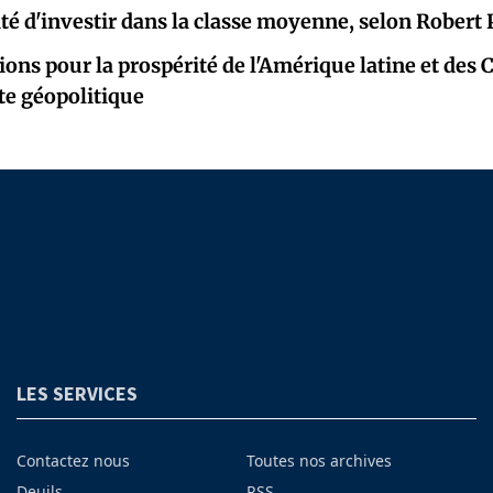
ité d'investir dans la classe moyenne, selon Robert 
ions pour la prospérité de l'Amérique latine et des 
e géopolitique
LES SERVICES
Contactez nous
Toutes nos archives
Deuils
RSS