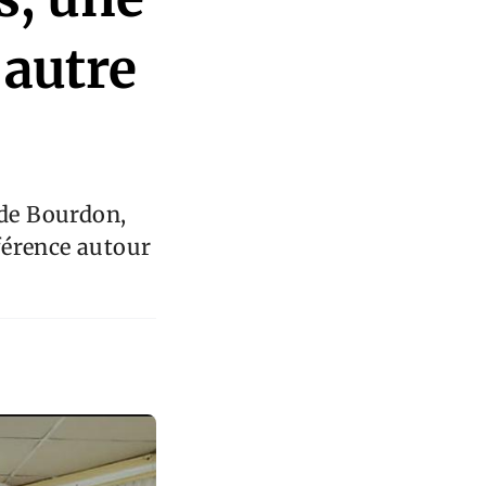
 autre
 de Bourdon,
férence autour