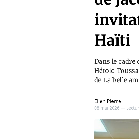
invita
Haïti
Dans le cadre 
Hérold Toussa
de La belle a
Elien Pierre
08 mai 2026 —
Lectur