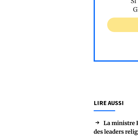
Si
G
LIRE AUSSI
La ministre 
des leaders reli