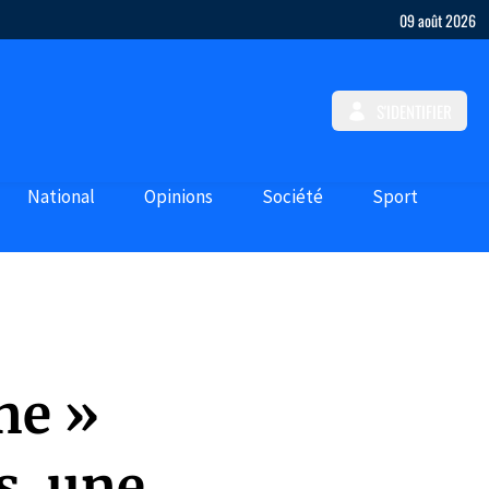
09 août 2026
S'IDENTIFIER
National
Opinions
Société
Sport
ne »
s, une