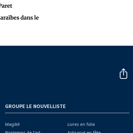
Paret
Caraïbes dans le
GROUPE LE NOUVELLISTE
Magik9
Livres en folie
Printemps de l'art
Artisanat en fête