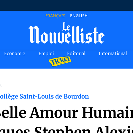
FRANÇAIS
ENGLISH
Economie
Emploi
Éditorial
International
RE
Collège Saint-Louis de Bourdon
Belle Amour Humai
cques Stephen Alexi