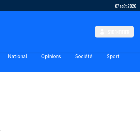
07 août 2026
S'IDENTIFIER
National
Opinions
Société
Sport
i