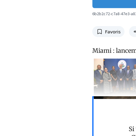
6b2b2c72-c7a8-47e3-a8
Favoris
Miami : lancem
Si