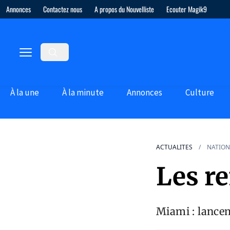
Annonces
Contactez nous
A propos du Nouvelliste
Ecouter Magik9
À la une
À la minute
Annonces
Culture
ACTUALITES
NATION
Les re
Miami : lance