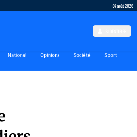
07 août 2026
S'IDENTIFIER
National
Opinions
Société
Sport
e
diers