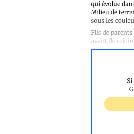
qui évolue dans
Milieu de terra
sous les coule
Fils de parents
avant de rejoi
Si
G