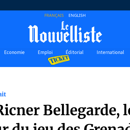
FRANÇAIS
ENGLISH
Economie
Emploi
Éditorial
International
ait
icner Bellegarde, l
r du jeu des Grena