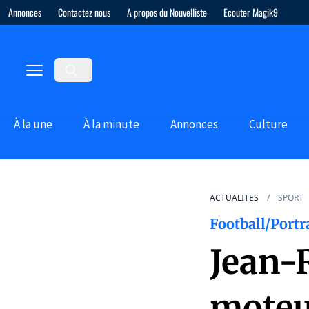
Annonces
Contactez nous
A propos du Nouvelliste
Ecouter Magik9
À la une
À la minute
Annonces
Culture
ACTUALITES
SPORT
Football/Portr
Jean-R
moteu