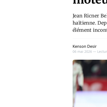
Jean Ricner Bel
haïtienne. Depu
élément incon
Kenson Desir
06 mai 2026 —
Lectur