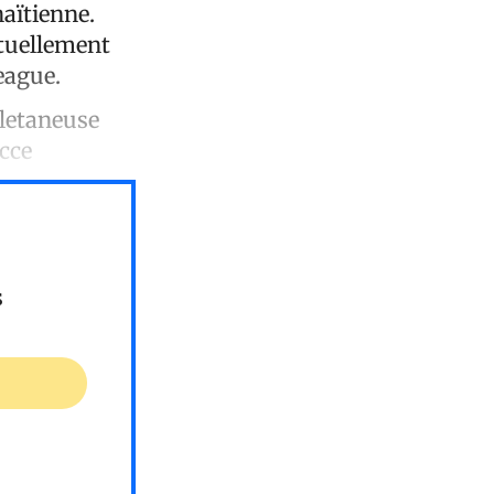
haïtienne.
ctuellement
eague.
lletaneuse
&cce
s