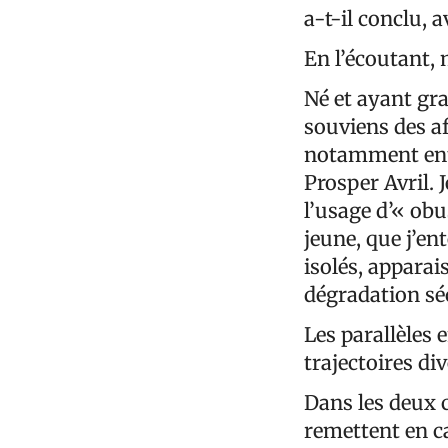
a-t-il conclu, a
En l’écoutant, 
Né et ayant gra
souviens des a
notamment entre
Prosper Avril. 
l’usage d’« obus
jeune, que j’ent
isolés, appara
dégradation séc
Les parallèles 
trajectoires di
Dans les deux c
remettent en ca