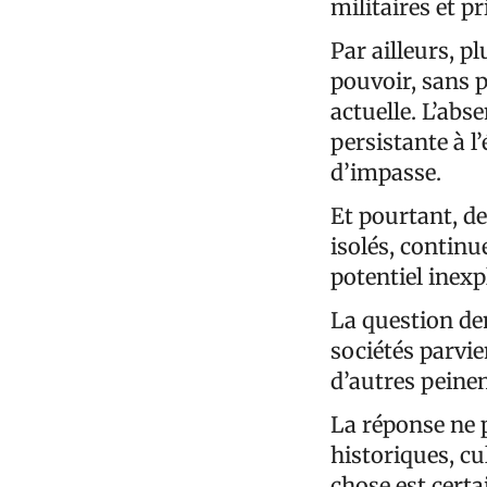
militaires et pr
Par ailleurs, p
pouvoir, sans p
actuelle. L’abs
persistante à l
d’impasse.
Et pourtant, de
isolés, contin
potentiel inexp
La question dem
sociétés parvie
d’autres peinen
La réponse ne 
historiques, cu
chose est cert