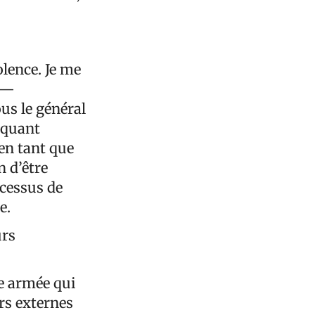
olence. Je me
s —
us le général
voquant
 en tant que
n d’être
ocessus de
e.
urs
ce armée qui
rs externes