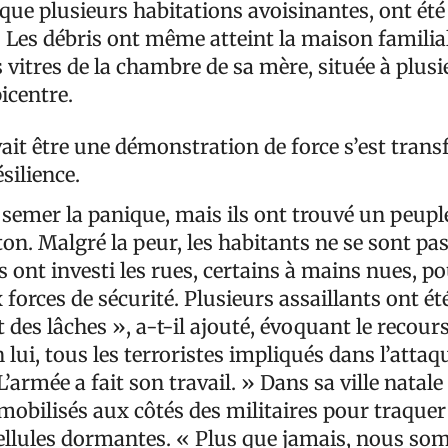
 que plusieurs habitations avoisinantes, ont é
es débris ont même atteint la maison familia
s vitres de la chambre de sa mère, située à plusi
icentre.
vait être une démonstration de force s’est tran
silience.
 semer la panique, mais ils ont trouvé un peupl
on. Malgré la peur, les habitants ne se sont pas
ls ont investi les rues, certains à mains nues, p
forces de sécurité. Plusieurs assaillants ont ét
t des lâches », a-t-il ajouté, évoquant le recour
n lui, tous les terroristes impliqués dans l’attaq
L’armée a fait son travail. » Dans sa ville natale 
mobilisés aux côtés des militaires pour traquer
cellules dormantes. « Plus que jamais, nous so