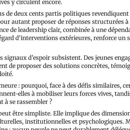
ivés y circulent encore.
lus de deux cents partis politiques revendiquent 
our autant proposer de réponses structurées à 
ence de leadership clair, combinée à une dépend
’égard d’interventions extérieures, renforce un
s signaux d’espoir subsistent. Des jeunes engag
uent de proposer des solutions concrètes, témoi
loité.
eure : pourquoi, face à des défis similaires, ce
nnent-elles à mobiliser leurs forces vives, tand
t à se rassembler ?
peut être simpliste. Elle implique des dimensio
lturelles, institutionnelles et psychologiques. 
aine : aucun peuple ne peut durablement délégue