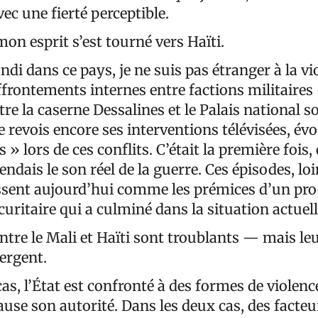
vec une fierté perceptible.
mon esprit s’est tourné vers Haïti.
ndi dans ce pays, je ne suis pas étranger à la vi
ffrontements internes entre factions militaire
 la caserne Dessalines et le Palais national so
Je revois encore ses interventions télévisées, é
 » lors de ces conflits. C’était la première fois,
endais le son réel de la guerre. Ces épisodes, loi
issent aujourd’hui comme les prémices d’un pr
uritaire qui a culminé dans la situation actuell
entre le Mali et Haïti sont troublants — mais le
vergent.
as, l’État est confronté à des formes de violen
use son autorité. Dans les deux cas, des facteu