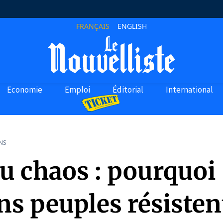
FRANÇAIS
ENGLISH
Economie
Emploi
Éditorial
International
NS
au chaos : pourquoi
ns peuples résisten