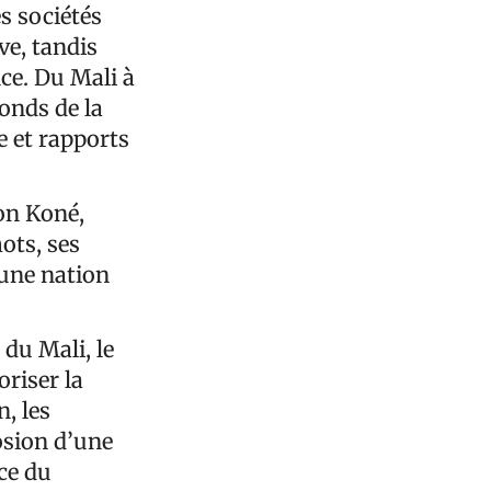
es sociétés
ve, tandis
ce. Du Mali à
fonds de la
e et rapports
on Koné,
mots, ses
 une nation
 du Mali, le
oriser la
n, les
osion d’une
ce du