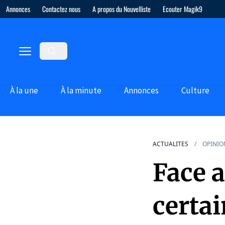
Annonces
Contactez nous
A propos du Nouvelliste
Ecouter Magik9
À la une
À la minute
Annonces
Culture
ACTUALITES
OPINIO
Face 
certai