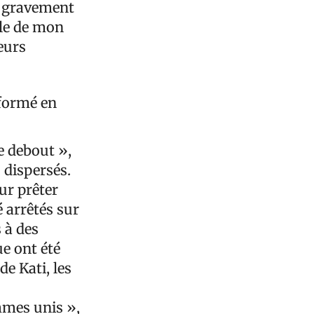
té gravement
le de mon
eurs
sformé en
e debout »,
 dispersés.
our prêter
é arrêtés sur
s à des
ue ont été
de Kati, les
mmes unis »,