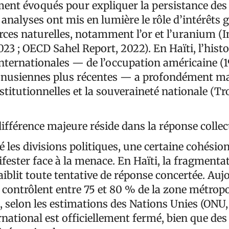
ment évoqués pour expliquer la persistance des 
 analyses ont mis en lumière le rôle d’intérêts 
rces naturelles, notamment l’or et l’uranium (I
023 ; OECD Sahel Report, 2022). En Haïti, l’histo
internationales — de l’occupation américaine (
onusiennes plus récentes — a profondément ma
itutionnelles et la souveraineté nationale (Trou
ifférence majeure réside dans la réponse collec
 les divisions politiques, une certaine cohésio
ester face à la menace. En Haïti, la fragmentat
faiblit toute tentative de réponse concertée. Auj
contrôlent entre 75 et 80 % de la zone métropo
, selon les estimations des Nations Unies (ONU,
rnational est officiellement fermé, bien que des