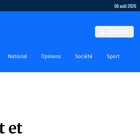
08 août 2026
S'IDENTIFIER
National
Opinions
Société
Sport
t et