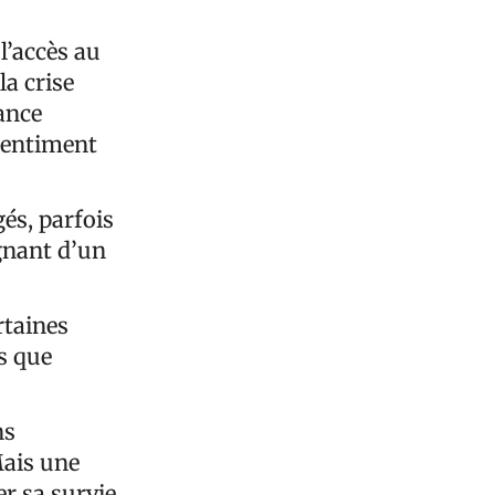
l’accès au
la crise
ance
 sentiment
és, parfois
gnant d’un
rtaines
is que
ns
Mais une
r sa survie.