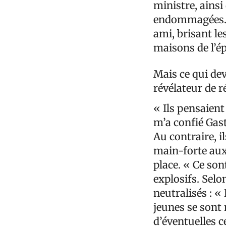
ministre, ainsi
endommagées. L
ami, brisant le
maisons de l’ép
Mais ce qui de
révélateur de ré
« Ils pensaient
m’a confié Gast
Au contraire, i
main-forte aux 
place. « Ce son
explosifs. Selo
neutralisés : « 
jeunes se sont 
d’éventuelles 