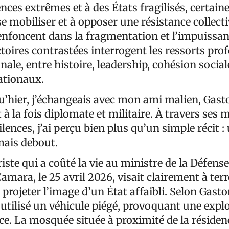
ences extrêmes et à des États fragilisés, certain
e mobiliser et à opposer une résistance collecti
’enfoncent dans la fragmentation et l’impuissan
ectoires contrastées interrogent les ressorts pro
onale, entre histoire, leadership, cohésion social
ationaux.
qu’hier, j’échangeais avec mon ami malien, Gast
 à la fois diplomate et militaire. À travers ses 
ilences, j’ai perçu bien plus qu’un simple récit :
mais debout.
riste qui a coûté la vie au ministre de la Défense
amara, le 25 avril 2026, visait clairement à terr
 projeter l’image d’un État affaibli. Selon Gasto
 utilisé un véhicule piégé, provoquant une expl
ce. La mosquée située à proximité de la résiden