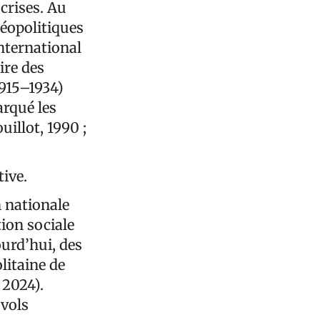
crises. Au
géopolitiques
nternational
ire des
1915–1934)
rqué les
illot, 1990 ;
tive.
n nationale
ion sociale
ourd’hui, des
litaine de
 2024).
 vols