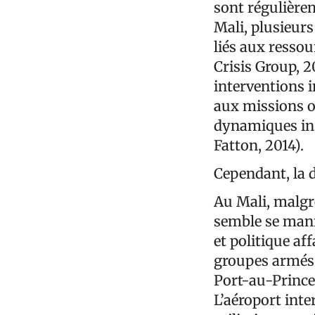
sont régulière
Mali, plusieurs
liés aux ressou
Crisis Group, 2
interventions 
aux missions 
dynamiques inst
Fatton, 2014).
Cependant, la d
Au Mali, malgré
semble se manif
et politique af
groupes armés 
Port-au-Prince
L’aéroport inte