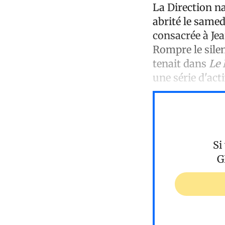
La Direction na
abrité le samed
consacrée à Jea
Rompre le silen
tenait dans
Le 
une série d'acti
Si
G