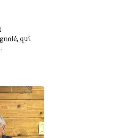
i
gnolé, qui
.