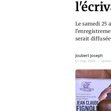
l'écri
Le samedi 25 av
l'enregistrem
serait diffusé
Joubert Joseph
07 mai 2026 —
Lectur