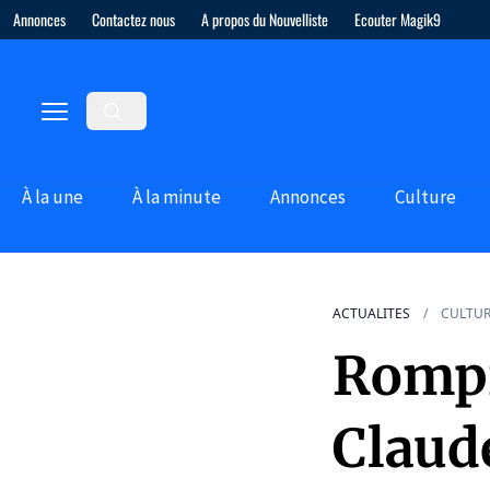
Annonces
Contactez nous
A propos du Nouvelliste
Ecouter Magik9
À la une
À la minute
Annonces
Culture
ACTUALITES
CULTU
Rompre
Claud