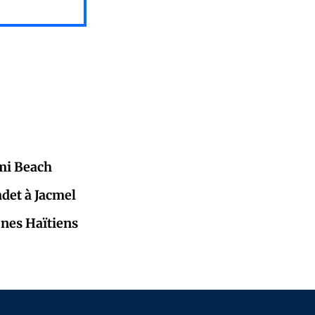
mi Beach
adet à Jacmel
eunes Haïtiens