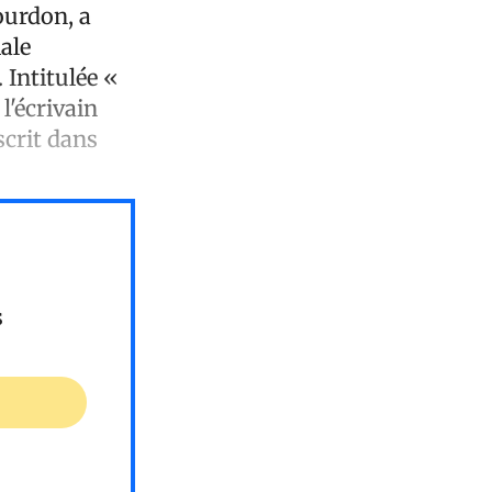
ourdon, a
ale
 Intitulée «
l'écrivain
scrit dans
s