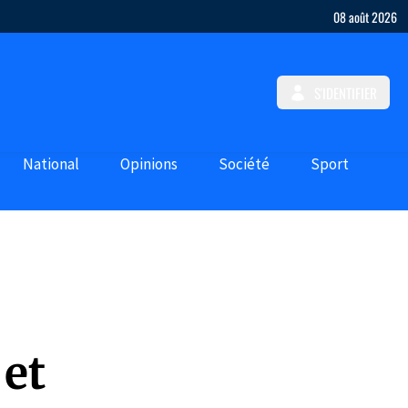
08 août 2026
S'IDENTIFIER
National
Opinions
Société
Sport
 et