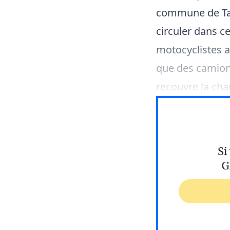
commune de Tab
circuler dans c
motocyclistes a
que des camion
recouvre la cha
Si
G