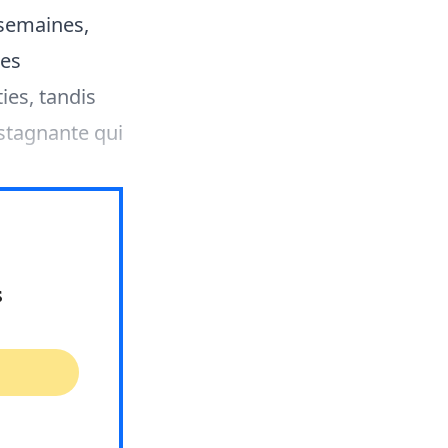
 semaines,
les
ies, tandis
stagnante qui
s