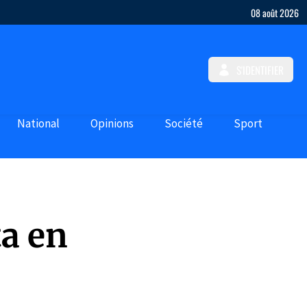
08 août 2026
S'IDENTIFIER
National
Opinions
Société
Sport
ta en