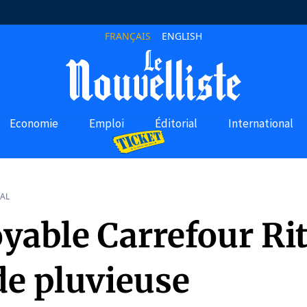
FRANÇAIS
ENGLISH
Economie
Emploi
Éditorial
International
AL
oyable Carrefour Ri
de pluvieuse