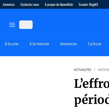
Annonces
Contactez nous
A propos du Nouvelliste
Ecouter Magik9
À la une
À la minute
Annonces
Culture
ACTUALITES
NATION
L’effr
pério