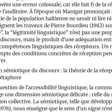
ère une erreur colossale, car elle fait fi de la ré
 l'auditoire. À l'époque où Manigat prononçait 
e de la population haïtienne ne savait ni lire ni 
gnent les travaux de Pierre Bourdieu (1982) su
”, la “légitimité linguistique” n'est pas une pro
discours, mais le produit d'une adéquation ent
 compétences linguistiques des récepteurs. Un
ompte des conditions concrètes de réception per
er.
 sémiotique du discours : la théorie de la récep
métaphore
uestion de l'accessibilité linguistique, la com
ge une dimension sémiotique délicate : celle du
tion collective. La sémiotique, telle que dévelop
76), nous enseigne que le sens d'un signe n'est