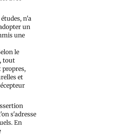
 études, n'a
 adopter un
ommis une
elon le
, tout
t propres,
relles et
récepteur
assertion
'on s'adresse
uels. En
e