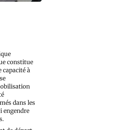
ique
ue constitue
e capacité à
ise
obilisation
té
rmés dans les
ui engendre
s.