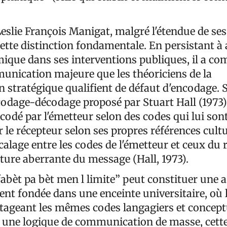
eslie François Manigat, malgré l'étendue de ses
cette distinction fondamentale. En persistant à
mique dans ses interventions publiques, il a c
unication majeure que les théoriciens de la
stratégique qualifient de défaut d'encodage. S
codage-décodage proposé par Stuart Hall (1973)
odé par l'émetteur selon des codes qui lui son
 le récepteur selon ses propres références cultu
calage entre les codes de l'émetteur et ceux du 
ture aberrante du message (Hall, 1973).
abèt pa bèt men l limite” peut constituer une 
t fondée dans une enceinte universitaire, où l
rtageant les mêmes codes langagiers et concept
 une logique de communication de masse, cett