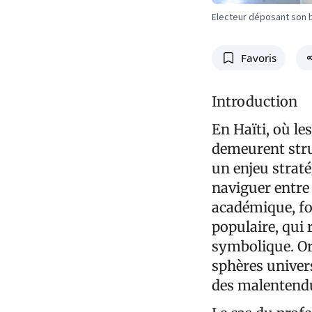
Electeur déposant son b
Favoris
Introduction
En Haïti, où le
demeurent stru
un enjeu straté
naviguer entre p
académique, fon
populaire, qui 
symbolique. Or
sphères univers
des malentendu