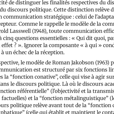
cité de distinguer les finalités respectives du d
u discours politique. Cette distinction relève 
 communication stratégique : celui de l'adapta
epteur. Comme le rappelle le modèle de la co
rold Lasswell (1948), toute communication effi
à cinq questions essentielles : « Qui dit quoi, pa
l effet ? ». Ignorer la composante « à qui » con
à un échec de la réception.
spective, le modèle de Roman Jakobson (1963) p
ommunication est structuré par six fonctions li
 la “fonction conative”, celle qui vise à agir sur
dans le discours politique. Là où le discours a
onction référentielle” (l'objectivité et la transmi
factuelles) et la “fonction métalinguistique” (l
urs politique relève avant tout de la “fonction 
 phatique” (celle qui établit et maintient le cont