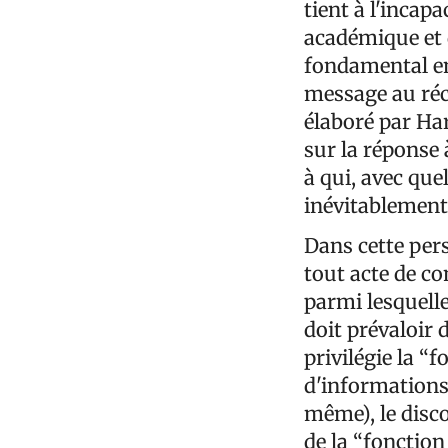
tient à l'incapa
académique et d
fondamental en
message au réc
élaboré par Ha
sur la réponse 
à qui, avec que
inévitablement 
Dans cette per
tout acte de c
parmi lesquelles
doit prévaloir 
privilégie la “f
d'informations 
même), le disco
de la “fonction