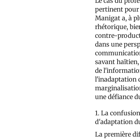
Le cas du prof
pertinent pour
Manigat a, à p
rhétorique, bie
contre-producti
dans une perspe
communication 
savant haïtien
de l'informatio
l'inadaptation 
marginalisatio
une défiance dur
1. La confusion
d'adaptation 
La première dif