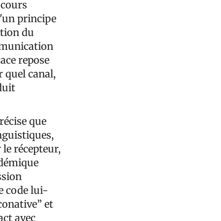
iscours
d'un principe
tion du
mmunication
cace repose
r quel canal,
duit
récise que
nguistiques,
 le récepteur,
cadémique
ssion
e code lui-
conative” et
act avec