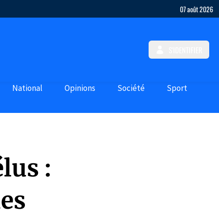
07 août 2026
S'IDENTIFIER
National
Opinions
Société
Sport
lus :
des