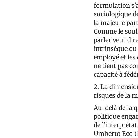
formulation s'av
sociologique de
la majeure parti
Comme le souli
parler veut dire
intrinsèque du 
employé et les
ne tient pas c
capacité à fédér
2. La dimension
risques de la 
Au-delà de la q
politique enga
de l'interpréta
Umberto Eco (19