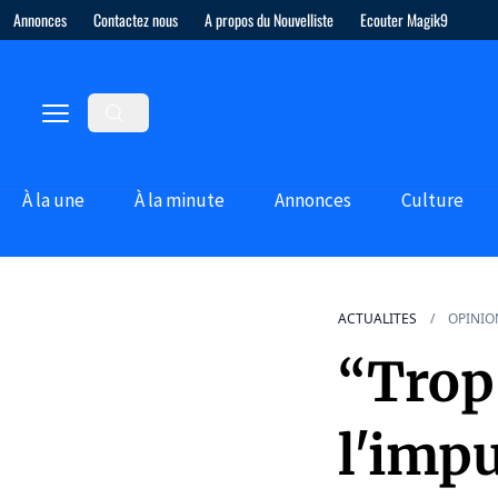
Annonces
Contactez nous
A propos du Nouvelliste
Ecouter Magik9
À la une
À la minute
Annonces
Culture
ACTUALITES
OPINIO
“Trop 
l'impu