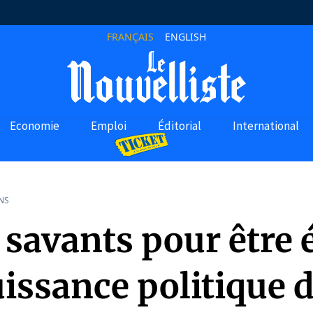
FRANÇAIS
ENGLISH
Economie
Emploi
Éditorial
International
NS
savants pour être é
issance politique 