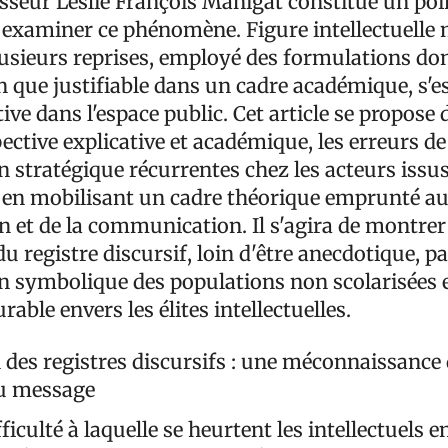
esseur Leslie François Manigat constitue un poi
 examiner ce phénomène. Figure intellectuelle 
lusieurs reprises, employé des formulations don
n que justifiable dans un cadre académique, s'es
ve dans l'espace public. Cet article se propose 
ctive explicative et académique, les erreurs de
stratégique récurrentes chez les acteurs issus
, en mobilisant un cadre théorique emprunté au
n et de la communication. Il s'agira de montrer
du registre discursif, loin d'être anecdotique, p
n symbolique des populations non scolarisées 
able envers les élites intellectuelles.
 des registres discursifs : une méconnaissance
du message
ficulté à laquelle se heurtent les intellectuels e