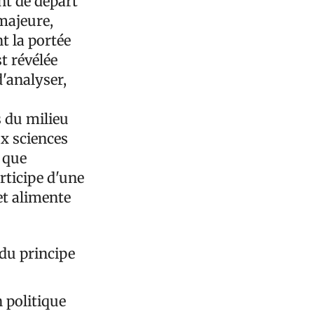
nt de départ
majeure,
t la portée
t révélée
d'analyser,
 du milieu
x sciences
 que
articipe d'une
et alimente
 du principe
n politique