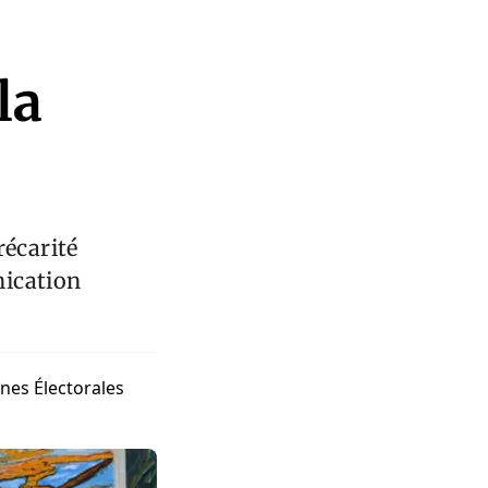
la
récarité
nication
nes Électorales