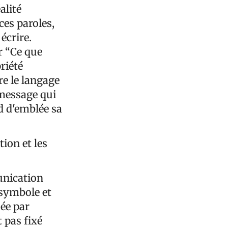
alité
ces paroles,
écrire.
r “Ce que
priété
re le langage
 message qui
d d'emblée sa
tion et les
munication
 symbole et
pée par
 pas fixé