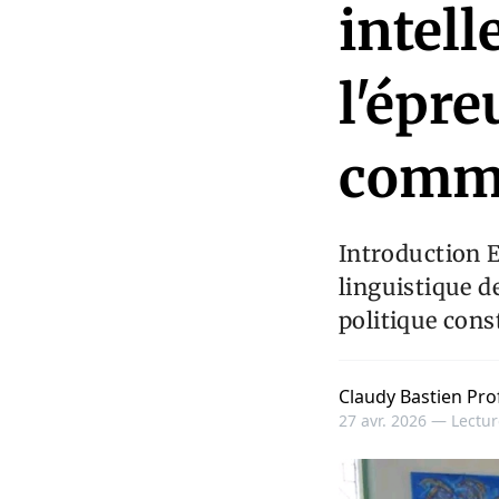
intell
l'épre
commu
Introduction E
linguistique 
politique cons
Claudy Bastien Pro
27 avr. 2026 —
Lectur