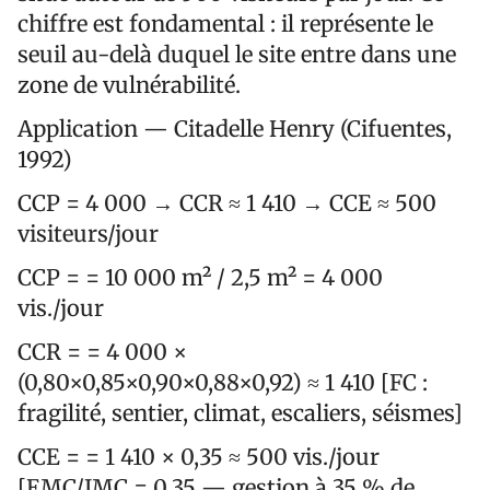
chiffre est fondamental : il représente le
seuil au-delà duquel le site entre dans une
zone de vulnérabilité.
Application — Citadelle Henry (Cifuentes,
1992)
CCP = 4 000 → CCR ≈ 1 410 → CCE ≈ 500
visiteurs/jour
CCP = = 10 000 m² / 2,5 m² = 4 000
vis./jour
CCR = = 4 000 ×
(0,80×0,85×0,90×0,88×0,92) ≈ 1 410 [FC :
fragilité, sentier, climat, escaliers, séismes]
CCE = = 1 410 × 0,35 ≈ 500 vis./jour
[EMC/IMC = 0,35 — gestion à 35 % de