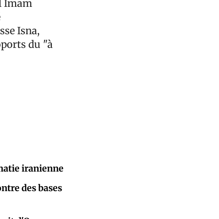
al Imam
é
sse Isna,
oports du "à
matie iranienne
ontre des bases