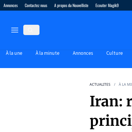
Annonces
Contactez nous
A propos du Nouvelliste
Ecouter Magik9
À la une
À la minute
Annonces
Culture
ACTUALITES
À LA M
Iran: 
princ