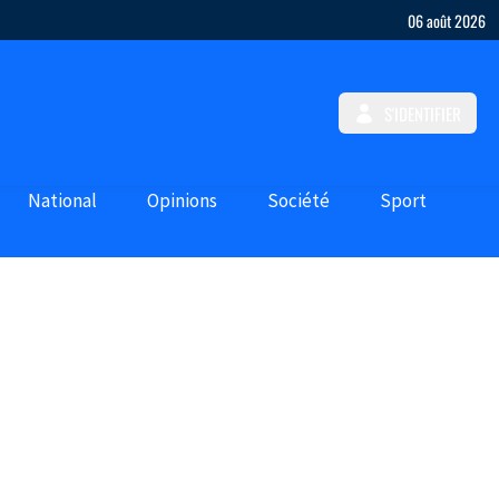
06 août 2026
S'IDENTIFIER
National
Opinions
Société
Sport