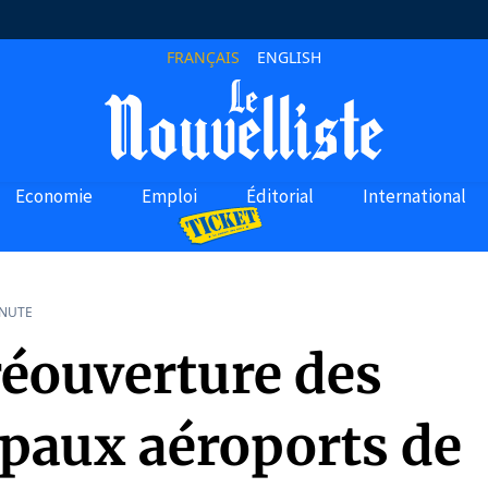
FRANÇAIS
ENGLISH
Economie
Emploi
Éditorial
International
INUTE
réouverture des
ipaux aéroports de