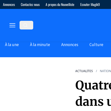
Annonces
Contactez nous
A propos du Nouvelliste
Ecouter Magik9
À la une
À la minute
Annonces
Culture
ACTUALITES
NATION
Quatr
dans 