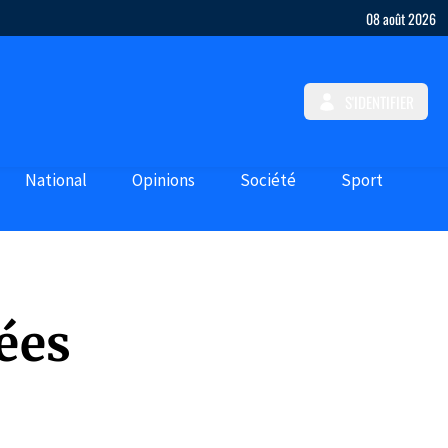
08 août 2026
S'IDENTIFIER
National
Opinions
Société
Sport
ées