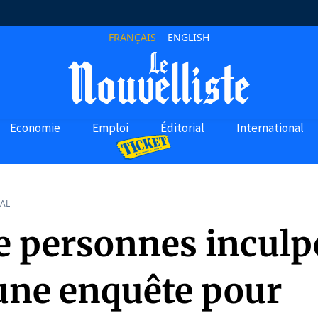
FRANÇAIS
ENGLISH
Economie
Emploi
Éditorial
International
AL
e personnes inculp
une enquête pour