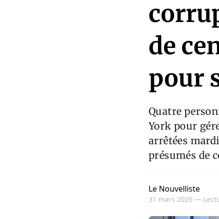
corrup
de ce
pour 
Quatre personn
York pour gér
arrêtées mardi
présumés de c
Le Nouvelliste
31 mars 2026 —
Lect