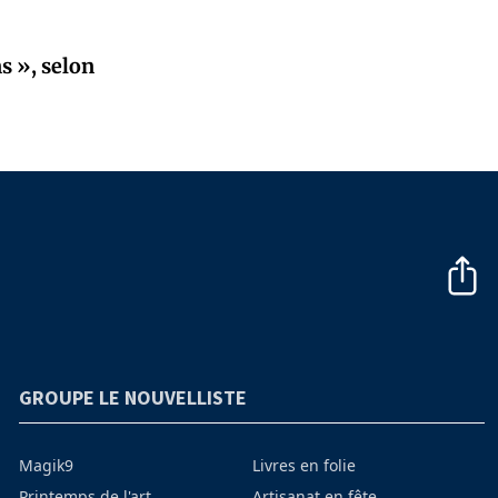
s », selon
GROUPE LE NOUVELLISTE
Magik9
Livres en folie
Printemps de l'art
Artisanat en fête