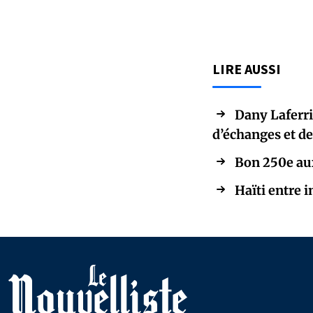
LIRE AUSSI
Dany Laferriè
d’échanges et d
Bon 250e aux
Haïti entre i