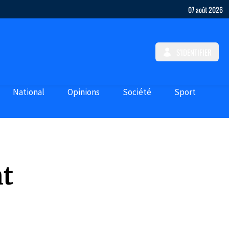
07 août 2026
S'IDENTIFIER
National
Opinions
Société
Sport
nt