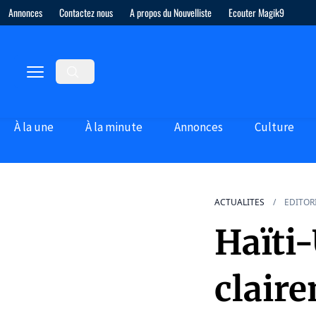
Annonces
Contactez nous
A propos du Nouvelliste
Ecouter Magik9
À la une
À la minute
Annonces
Culture
ACTUALITES
EDITOR
Haïti-
claire