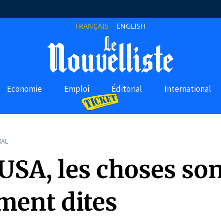
FRANÇAIS
ENGLISH
Economie
Emploi
Éditorial
International
IAL
USA, les choses so
ment dites