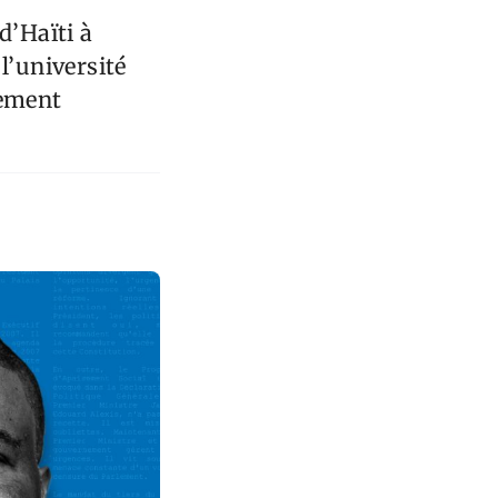
d’Haïti à
l’université
nement