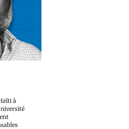
aïti à
université
ment
nsables