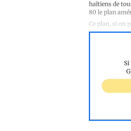
haïtiens de tou
80 le plan amér
Ce plan, si on 
Si
G