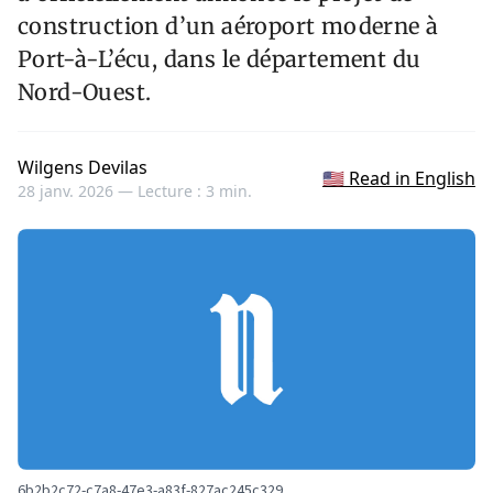
construction d’un aéroport moderne à
Port-à-L’écu, dans le département du
Nord-Ouest.
Wilgens Devilas
🇺🇸 Read in English
28 janv. 2026 —
Lecture : 3 min.
6b2b2c72-c7a8-47e3-a83f-827ac245c329