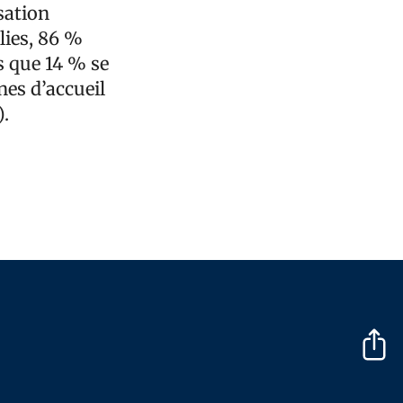
sation
lies, 86 %
s que 14 % se
nes d’accueil
).