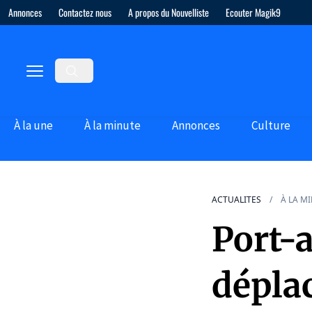
Annonces
Contactez nous
A propos du Nouvelliste
Ecouter Magik9
À la une
À la minute
Annonces
Culture
ACTUALITES
À LA M
Port-a
déplac