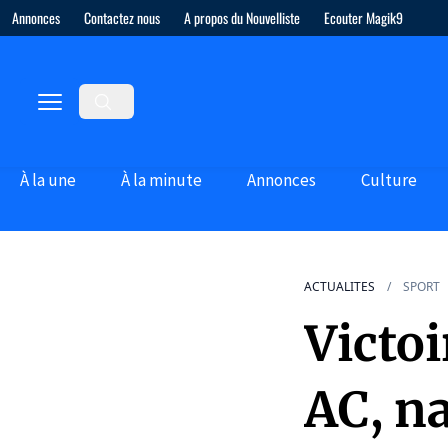
Annonces
Contactez nous
A propos du Nouvelliste
Ecouter Magik9
À la une
À la minute
Annonces
Culture
ACTUALITES
SPORT
Victoi
AC, n