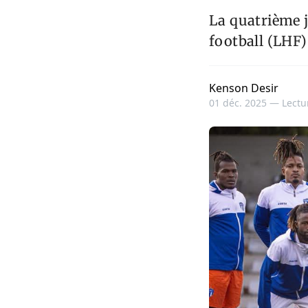
La quatrième j
football (LHF)
Kenson Desir
01 déc. 2025 —
Lectu