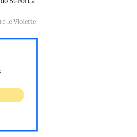
ldo St-Fort à
e le Violette
s