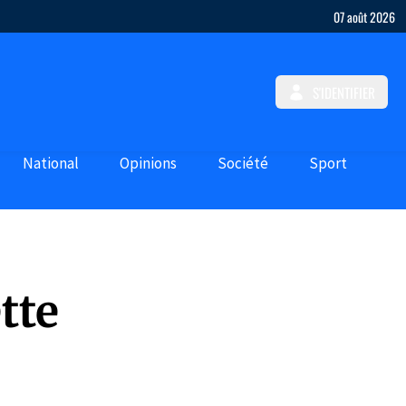
07 août 2026
S'IDENTIFIER
National
Opinions
Société
Sport
tte