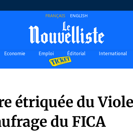
FRANÇAIS
ENGLISH
Economie
Emploi
Éditorial
International
re étriquée du Viole
aufrage du FICA