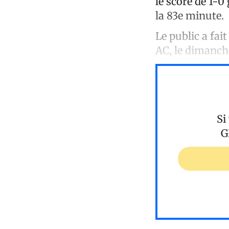
le score de 1-0
la 83e minute.
Le public a fai
AC, le dimanc
Si
G