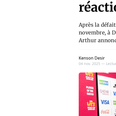
réact
Après la défai
novembre, à Do
Arthur annonc
Kenson Desir
04 nov. 2025 —
Lectur