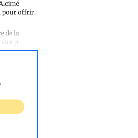
 Alcimé
 pour offrir
e de la
e aux p
s