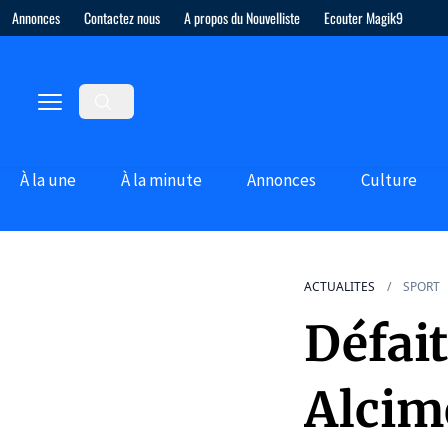
Annonces
Contactez nous
A propos du Nouvelliste
Ecouter Magik9
À la une
À la minute
Annonces
Culture
ACTUALITES
SPORT
Défait
Alcim