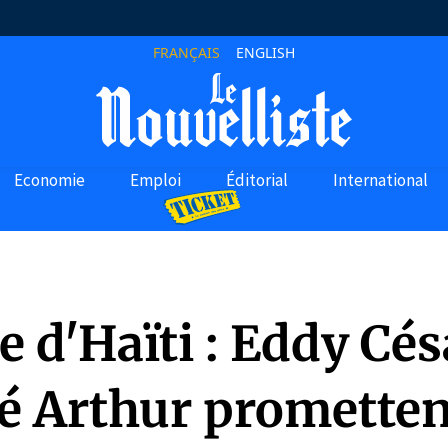
FRANÇAIS
ENGLISH
Economie
Emploi
Éditorial
International
e d'Haïti : Eddy Cés
é Arthur prometten