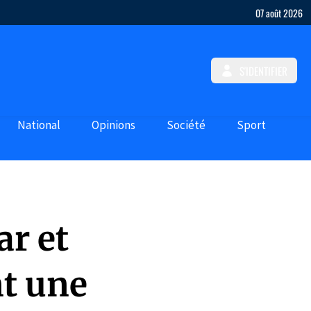
07 août 2026
S'IDENTIFIER
National
Opinions
Société
Sport
ar et
t une