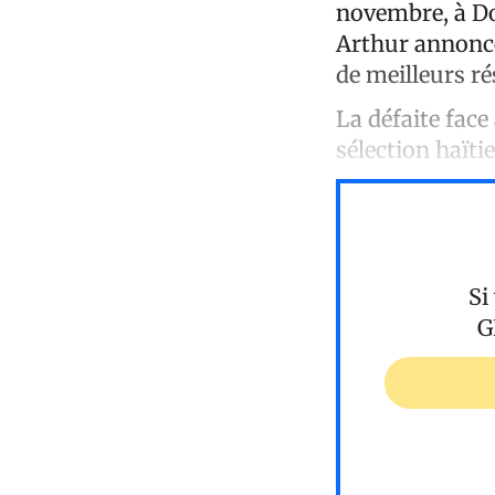
novembre, à Do
Arthur annonce
de meilleurs ré
La défaite face
sélection haïti
Si
G