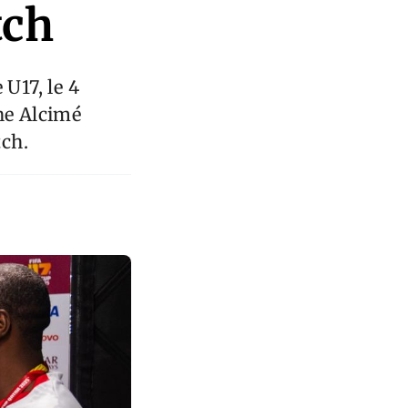
tch
U17, le 4
ne Alcimé
ch.