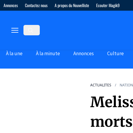
Annonces
Contactez nous
A propos du Nouvelliste
Ecouter Magik9
À la une
À la minute
Annonces
Culture
ACTUALITES
NATION
Meliss
morts 