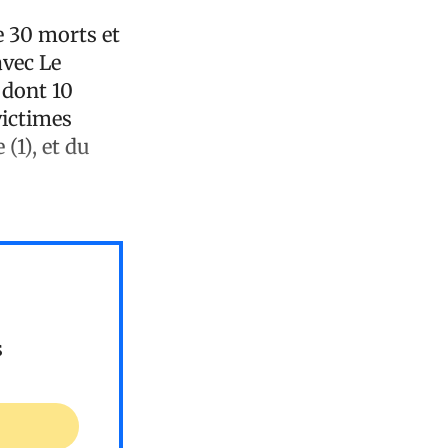
e 30 morts et
avec Le
 dont 10
victimes
 (1), et du
s