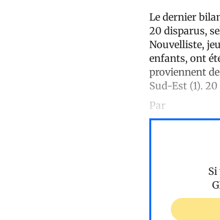
Le dernier bil
20 disparus, se
Nouvelliste, je
enfants, ont ét
proviennent de l
Sud-Est (1). 20
Par
Si
G