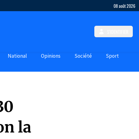
08 août 2026
S'IDENTIFIER
National
Opinions
Société
Sport
30
on la