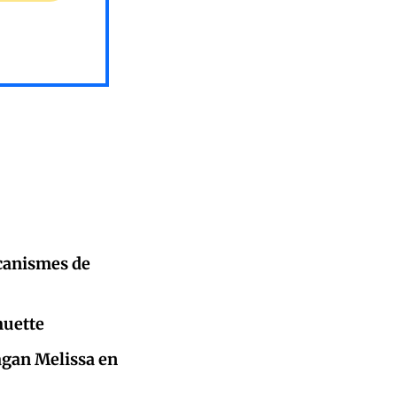
écanismes de
muette
ragan Melissa en