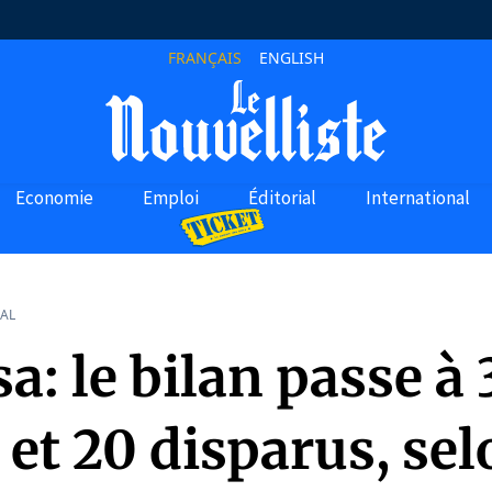
FRANÇAIS
ENGLISH
Economie
Emploi
Éditorial
International
AL
a: le bilan passe à 
et 20 disparus, sel