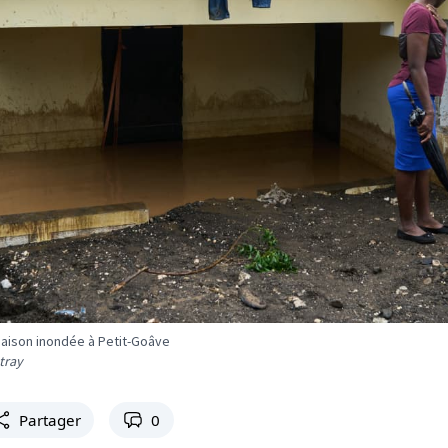
ison inondée à Petit-Goâve
tray
Partager
0