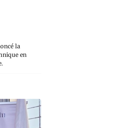
oncé la
chnique en
e.