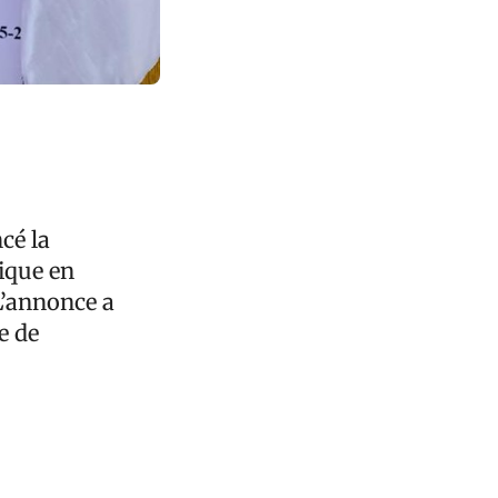
cé la
ique en
L’annonce a
e de