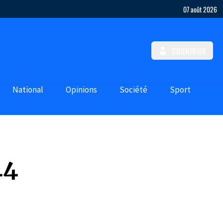
07 août 2026
S'IDENTIFIER
National
Opinions
Société
Sport
44