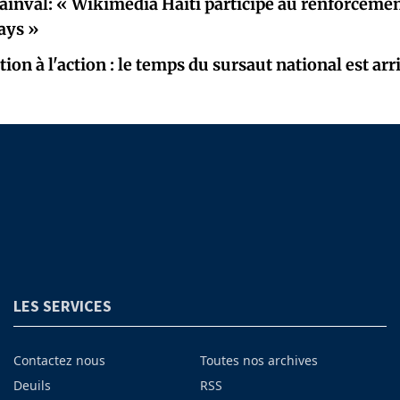
inval: « Wikimedia Haïti participe au renforceme
ays »
tion à l'action : le temps du sursaut national est arr
LES SERVICES
Contactez nous
Toutes nos archives
Deuils
RSS