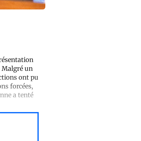
présentation
. Malgré un
ictions ont pu
ons forcées,
enne a tenté