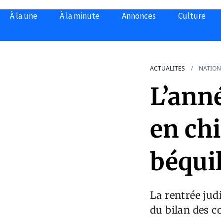
À la une
À la minute
Annonces
Culture
ACTUALITES
NATION
L’ann
en chi
béquil
La rentrée jud
du bilan des c