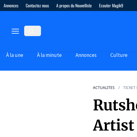
Annonces
Contactez nous
A propos du Nouvelliste
Ecouter Magik9
À la une
À la minute
Annonces
Culture
ACTUALITES
TICKET
Rutsh
Artist