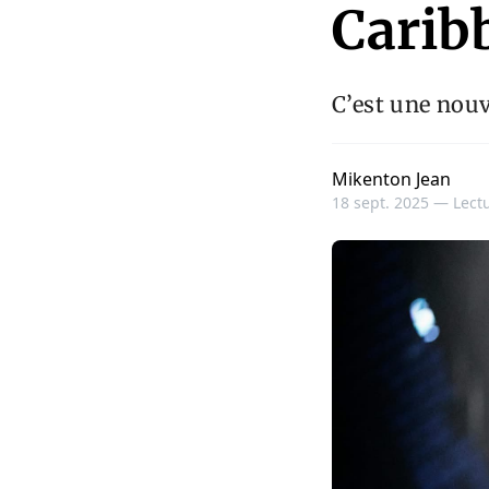
Carib
C’est une nouv
Mikenton Jean
18 sept. 2025 —
Lectu