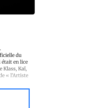
.
icielle du
était en lice
 Klass, Kaï,
e « l’Artiste