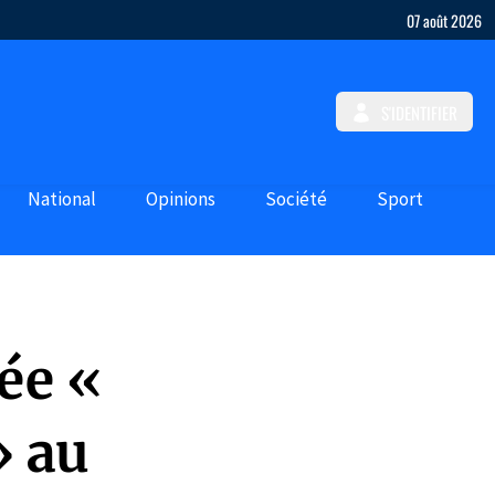
07 août 2026
S'IDENTIFIER
National
Opinions
Société
Sport
ée «
» au