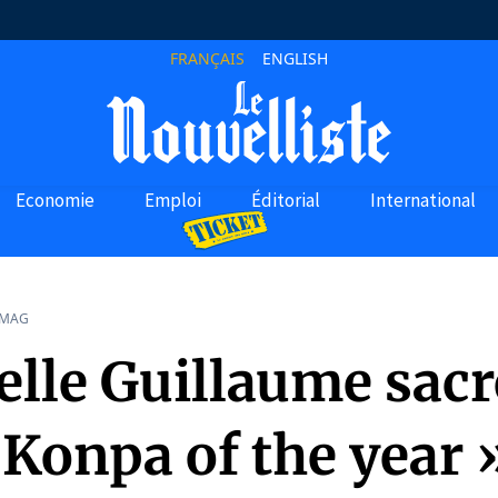
FRANÇAIS
ENGLISH
Economie
Emploi
Éditorial
International
 MAG
elle Guillaume sacr
 Konpa of the year 