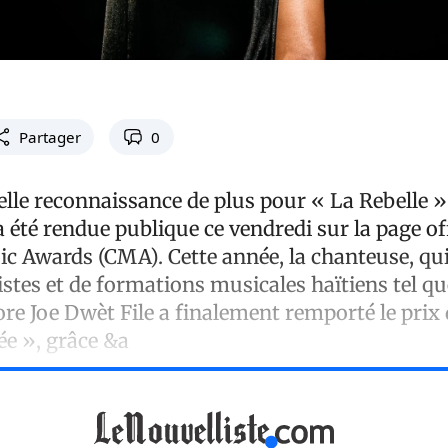
Partager
0
elle reconnaissance de plus pour « La Rebelle »
 été rendue publique ce vendredi sur la page off
 Awards (CMA). Cette année, la chanteuse, qui 
istes et de formations musicales haïtiens tel que
e Joe Dwèt File a finalement remporté le prix d
ée », grâce &a