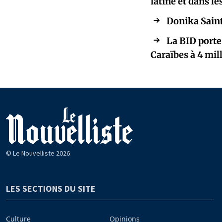
latine et dans le
Donika Saint
La BID porte
Caraïbes à 4 mill
© Le Nouvelliste 2026
LES SECTIONS DU SITE
Culture
Opinions