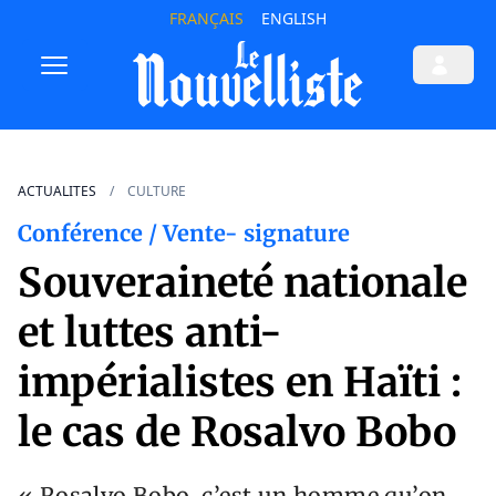
FRANÇAIS
ENGLISH
ACTUALITES
CULTURE
Conférence / Vente- signature
Souveraineté nationale
et luttes anti-
impérialistes en Haïti :
le cas de Rosalvo Bobo
« Rosalvo Bobo, c’est un homme qu’on