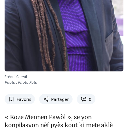
Frénel Clervil
Photo : Photo Foto
Favoris
Partager
0
«
Koze Mennen Pawòl
», se yon
konpilasyon nèf pyès kout ki mete aklè