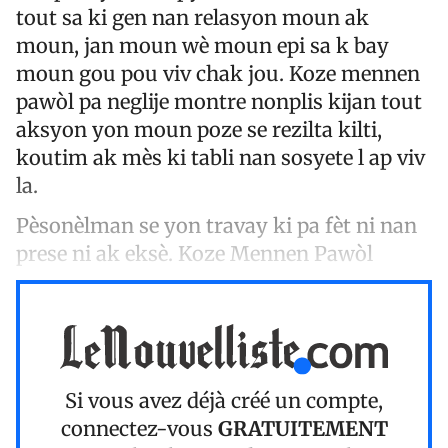
tout sa ki gen nan relasyon moun ak
moun, jan moun wè moun epi sa k bay
moun gou pou viv chak jou. Koze mennen
pawòl pa neglije montre nonplis kijan tout
aksyon yon moun poze se rezilta kilti,
koutim ak mès ki tabli nan sosyete l ap viv
la.
Pèsonèlman se yon travay ki pa fèt ni nan
prese ni ak eksè.
Koze Mennen Pawòl
Si vous avez déjà créé un compte,
connectez-vous
GRATUITEMENT