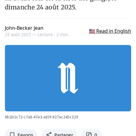
dimanche 24 août 2025.
John-Becker Jean
🇺🇸 Read in English
25 août 2025 —
Lecture : 2 min.
6b2b2c72-c7a8-47e3-a83f-827ac245c329
Favoris
Partager
0