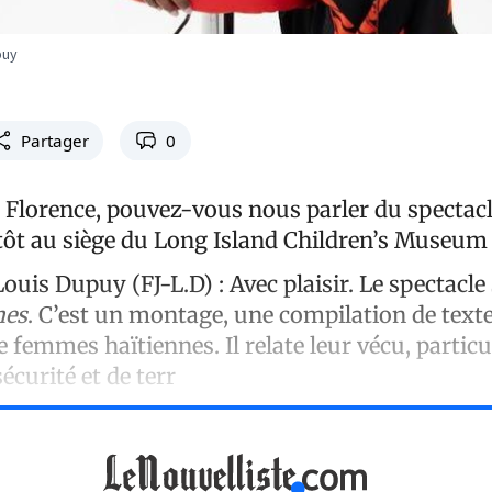
puy
Partager
0
Florence, pouvez-vous nous parler du spectac
tôt au siège du Long Island Children’s Museum
Louis Dupuy (FJ-L.D) :
Avec plaisir. Le spectacle 
mes
. C’est un montage, une compilation de texte
 femmes haïtiennes. Il relate leur vécu, partic
écurité et de terr