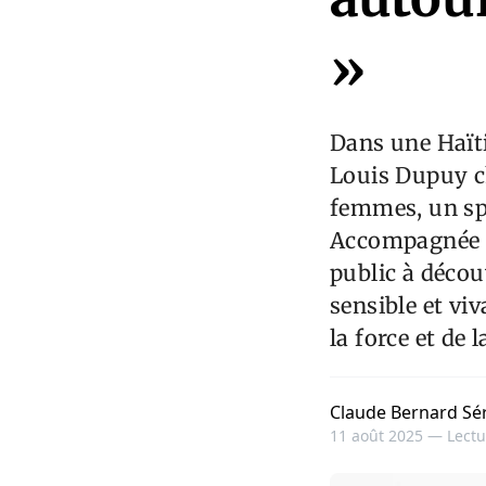
»
Dans une Haïti
Louis Dupuy ch
femmes, un sp
Accompagnée du
public à décou
sensible et vi
la force et de 
Claude Bernard Sé
11 août 2025 —
Lectu