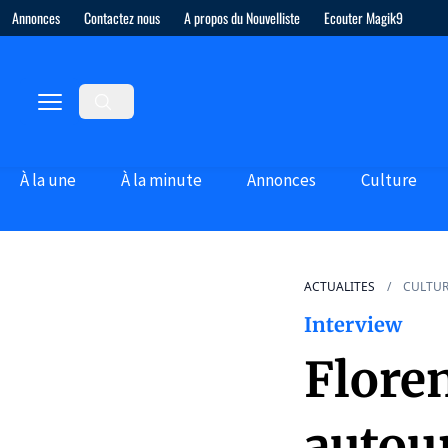
Annonces
Contactez nous
A propos du Nouvelliste
Ecouter Magik9
À la une
À la minute
Annonces
Culture
ACTUALITES
CULTU
Interview
Flore
autou