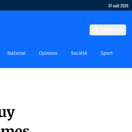
07 août 2026
S'IDENTIFIER
National
Opinions
Société
Sport
uy
emmes