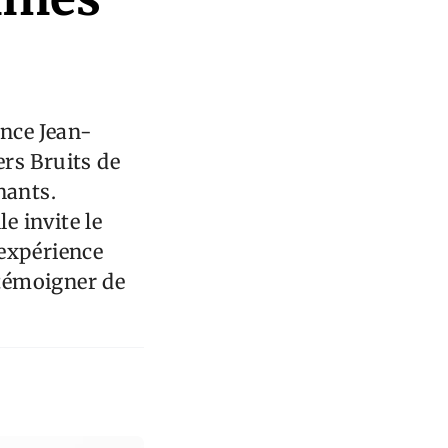
ence Jean-
rs Bruits de
nants.
e invite le
 expérience
 témoigner de