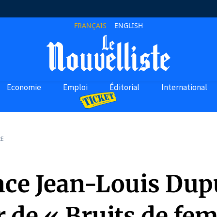
FRANÇAIS
ENGLISH
Economie
Emploi
Éditorial
International
RE
nce Jean-Louis Dup
r de « Bruits de f