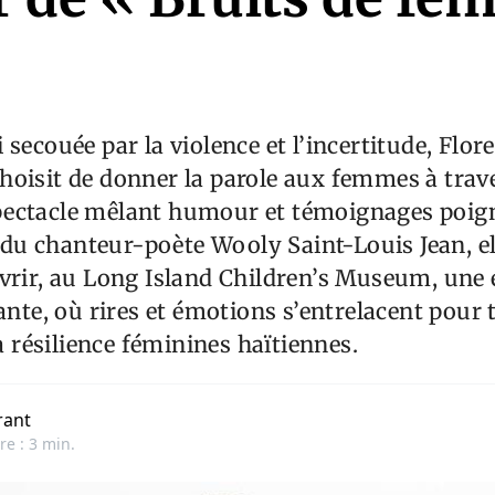
 secouée par la violence et l’incertitude, Flor
oisit de donner la parole aux femmes à trave
ectacle mêlant humour et témoignages poig
 chanteur-poète Wooly Saint-Louis Jean, ell
vrir, au Long Island Children’s Museum, une
vante, où rires et émotions s’entrelacent pour
la résilience féminines haïtiennes.
rant
re : 3 min.