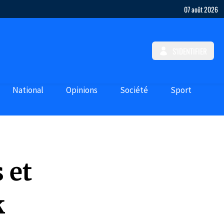
07 août 2026
S'IDENTIFIER
National
Opinions
Société
Sport
 et
k