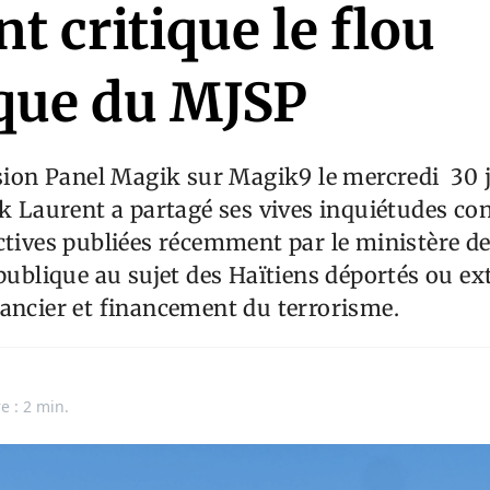
t critique le flou
ique du MJSP
ssion Panel Magik sur Magik9 le mercredi 30 j
ck Laurent a partagé ses vives inquiétudes co
ctives publiées récemment par le ministère de 
 publique au sujet des Haïtiens déportés ou e
ancier et financement du terrorisme.
n
e : 2 min.