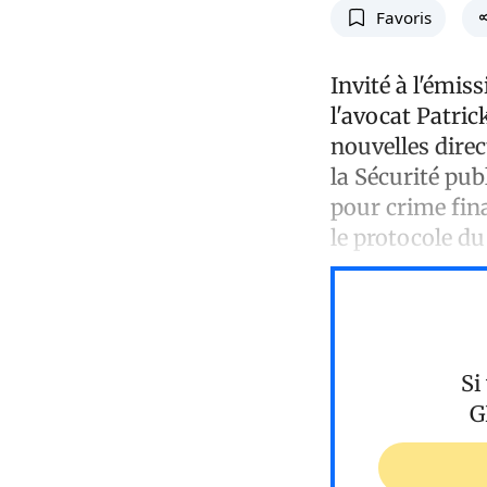
Favoris
Invité à l'émis
l'avocat Patric
nouvelles direc
la Sécurité pub
pour crime fin
le protocole d
Si
G