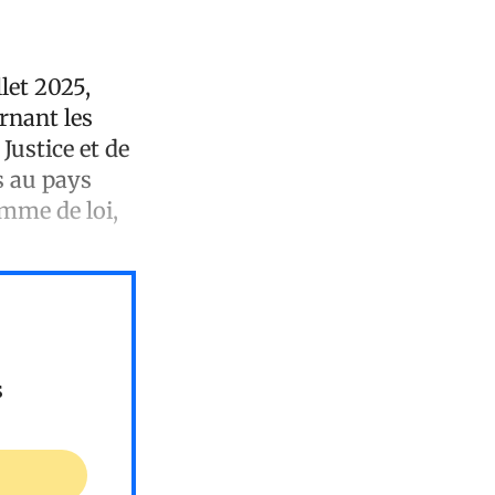
let 2025,
rnant les
Justice et de
s au pays
omme de loi,
s