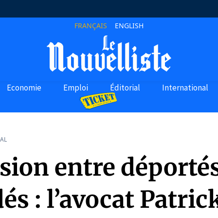
FRANÇAIS
ENGLISH
Economie
Emploi
Éditorial
International
AL
sion entre déportés
és : l’avocat Patric