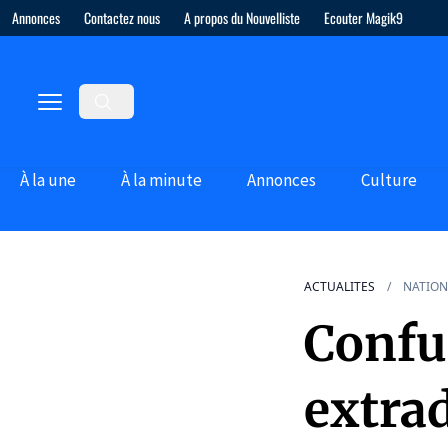
Annonces
Contactez nous
A propos du Nouvelliste
Ecouter Magik9
À la une
À la minute
Annonces
Culture
ACTUALITES
NATION
Confu
extrad