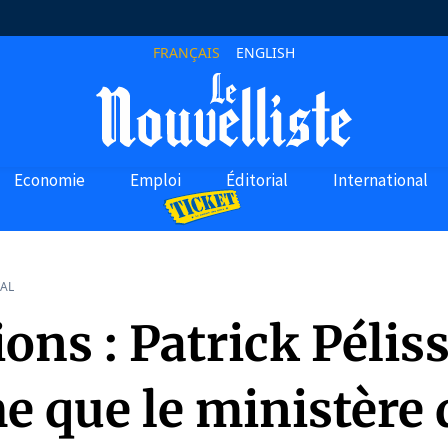
FRANÇAIS
ENGLISH
Economie
Emploi
Éditorial
International
AL
ons : Patrick Péliss
e que le ministère 