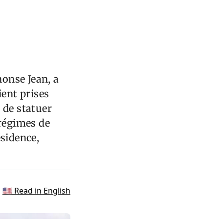
honse Jean, a
ent prises
 de statuer
 régimes de
ésidence,
🇺🇸 Read in English