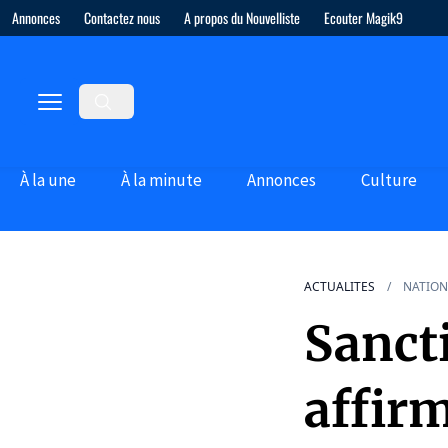
Annonces
Contactez nous
A propos du Nouvelliste
Ecouter Magik9
À la une
À la minute
Annonces
Culture
ACTUALITES
NATION
Sancti
affirm