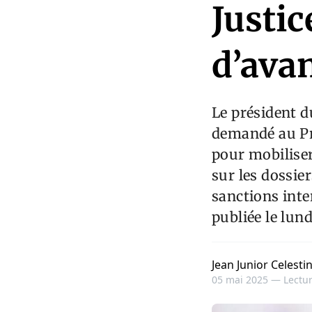
Justic
d’ava
Le président d
demandé au Pr
pour mobiliser
sur les dossie
sanctions inte
publiée le lund
Jean Junior Celesti
05 mai 2025 —
Lectur