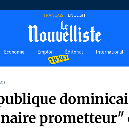
FRANÇAIS
ENGLISH
Economie
Emploi
Éditorial
International
MIE
publique dominicai
enaire prometteur" 