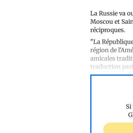
La Russie va o
Moscou et Sain
réciproques.
"La République
région de l'Amé
amicales tradit
traduction part
Si
G