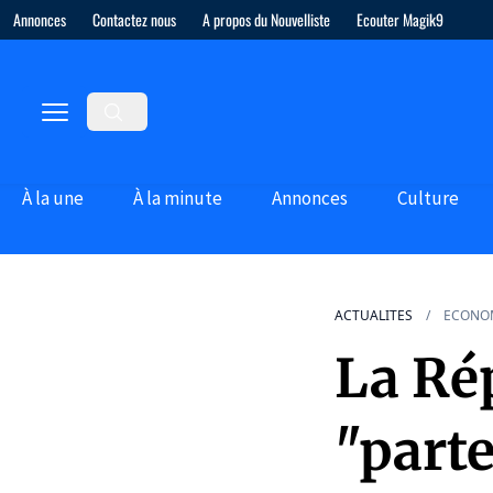
Annonces
Contactez nous
A propos du Nouvelliste
Ecouter Magik9
À la une
À la minute
Annonces
Culture
ACTUALITES
ECONO
La Ré
"part