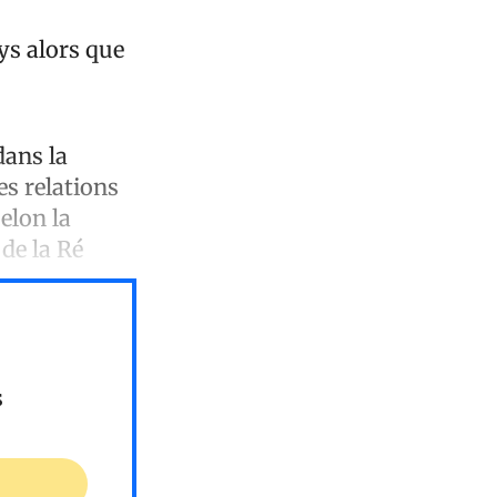
ys alors que
dans la
es relations
elon la
de la Ré
s