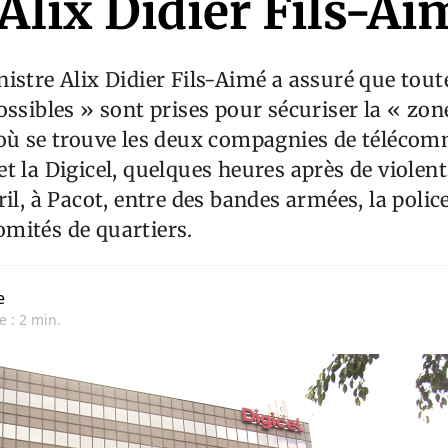
Alix Didier Fils-Ai
istre Alix Didier Fils-Aimé a assuré que toute
ossibles » sont prises pour sécuriser la « zon
 où se trouve les deux compagnies de téléco
t la Digicel, quelques heures après de violen
il, à Pacot, entre des bandes armées, la police
mités de quartiers.
e
e : 2 min.