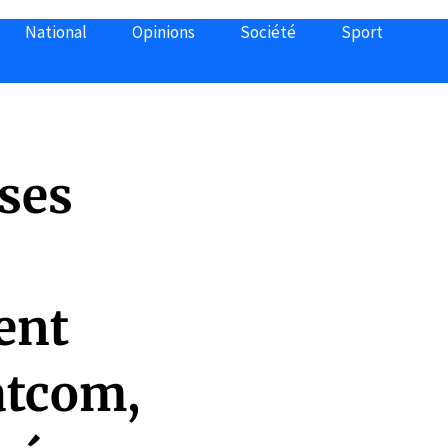
National
Opinions
Société
Sport
ises
ent
Natcom,