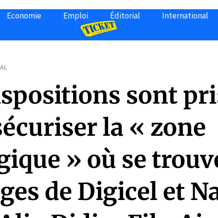
Economie
Emploi
Éditorial
International
AL
spositions sont pr
écuriser la « zone
gique » où se trouv
èges de Digicel et 