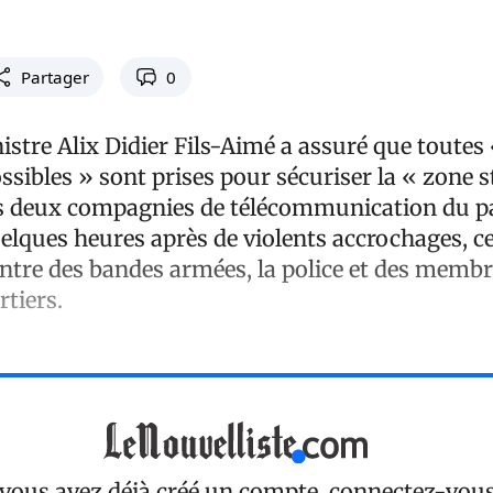
Partager
0
stre Alix Didier Fils-Aimé a assuré que toutes 
ssibles » sont prises pour sécuriser la « zone 
es deux compagnies de télécommunication du 
quelques heures après de violents accrochages, c
 entre des bandes armées, la police et des memb
rtiers.
 vous avez déjà créé un compte, connectez-vou