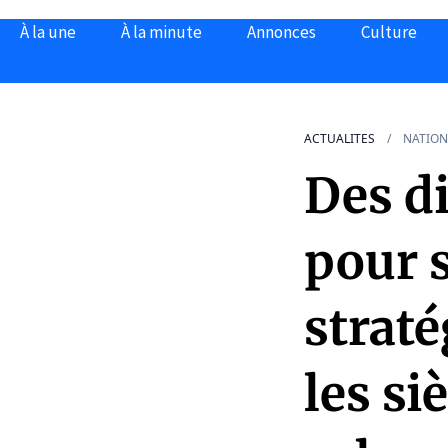
À la une
À la minute
Annonces
Culture
ACTUALITES
NATION
Des di
pour s
straté
les si