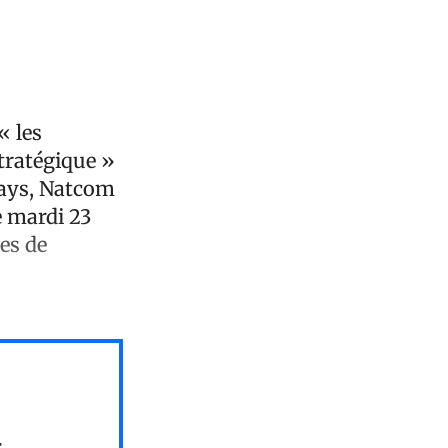
« les
stratégique »
pays, Natcom
e mardi 23
res de
s