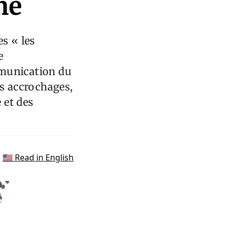
mé
s « les
e
mmunication du
ts accrochages,
 et des
🇺🇸 Read in English