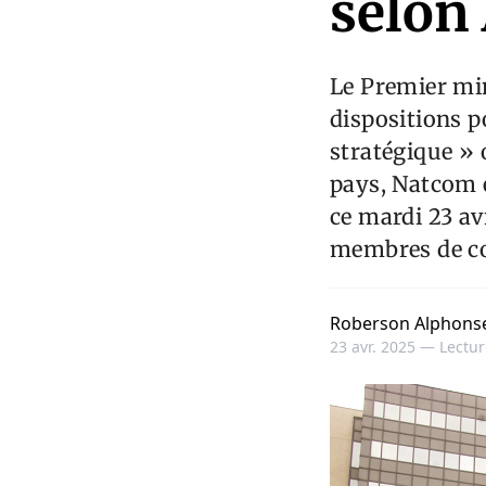
selon 
Le Premier min
dispositions p
stratégique »
pays, Natcom e
ce mardi 23 avr
membres de co
Roberson Alphons
23 avr. 2025 —
Lectur