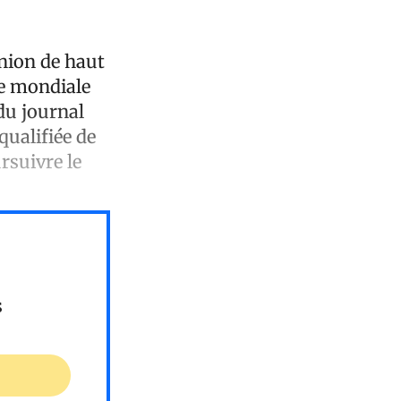
nion de haut
re mondiale
du journal
qualifiée de
rsuivre le
s