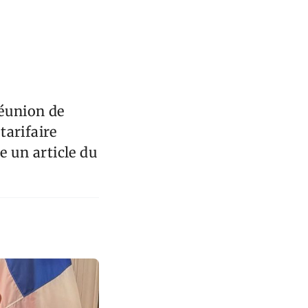
réunion de
tarifaire
 un article du