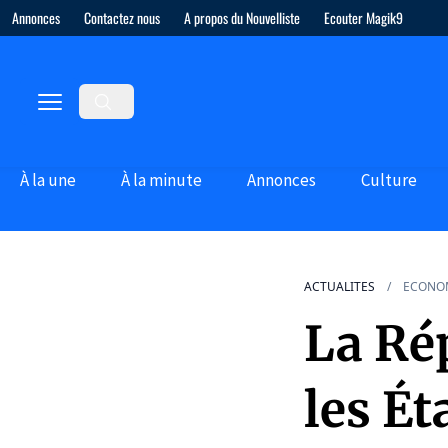
Annonces
Contactez nous
A propos du Nouvelliste
Ecouter Magik9
À la une
À la minute
Annonces
Culture
ACTUALITES
ECONO
La Ré
les É