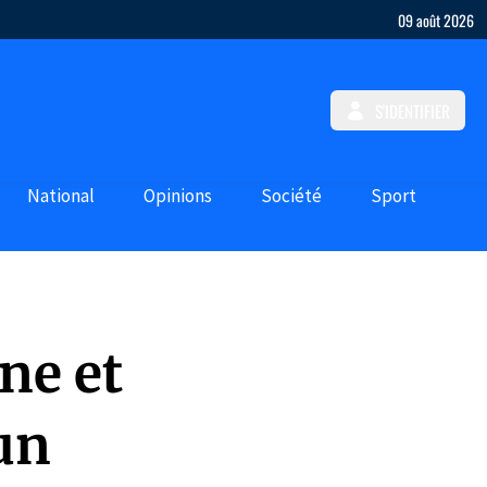
09 août 2026
S'IDENTIFIER
National
Opinions
Société
Sport
ne et
un