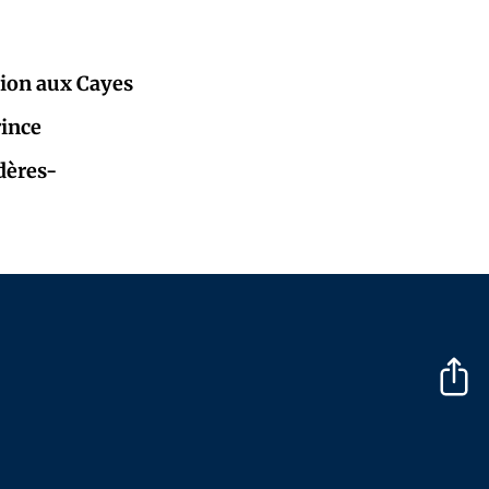
tion aux Cayes
rince
adères-