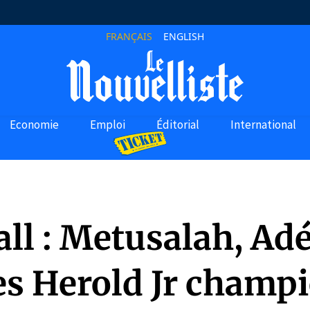
FRANÇAIS
ENGLISH
Economie
Emploi
Éditorial
International
ll : Metusalah, Adé
es Herold Jr champ