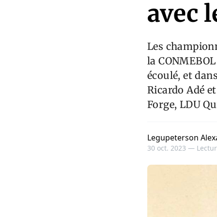
avec l
Les championn
la CONMEBOL S
écoulé, et dan
Ricardo Adé et
Forge, LDU Qui
Legupeterson Alex
30 oct. 2023 —
Lectur