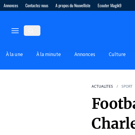
Annonces
Contactez nous
A propos du Nouvelliste
Ecouter Magik9
À la une
À la minute
Annonces
Culture
ACTUALITES
SPORT
Footba
Charl