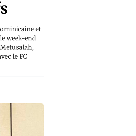
fs
ominicaine et
 le week-end
n Metusalah,
avec le FC