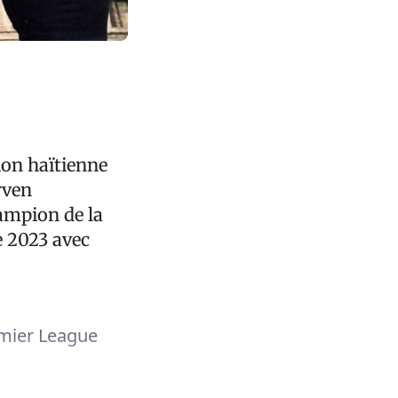
ion haïtienne
rven
ampion de la
 2023 avec
emier League