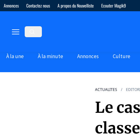
Annonces
Contactez nous
A propos du Nouvelliste
Ecouter Magik9
À la une
À la minute
Annonces
Culture
ACTUALITES
EDITOR
Le cas
class