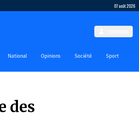
07 août 2026
S'IDENTIFIER
National
Opinions
Société
Sport
e des