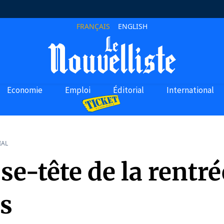
FRANÇAIS
ENGLISH
Economie
Emploi
Éditorial
International
IAL
se-tête de la rentré
es