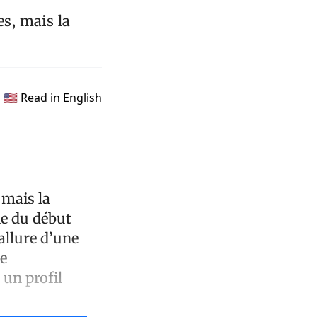
es, mais la
🇺🇸 Read in English
 mais la
lle du début
’allure d’une
de
 un profil