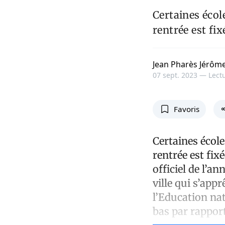
Certaines écol
rentrée est fi
Jean Pharès Jérôm
07 sept. 2023 —
Lectu
Favoris
Certaines école
rentrée est fix
officiel de l’a
ville qui s’appr
l’Education nat
bas par rapport