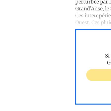
perturbée par la
Grand’Anse, le 
Ces intempérie
Ouest. Ces plui
Si
G