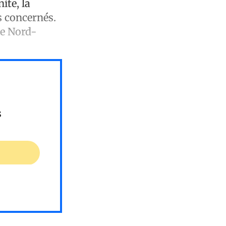
ite, la
s concernés.
le Nord-
s