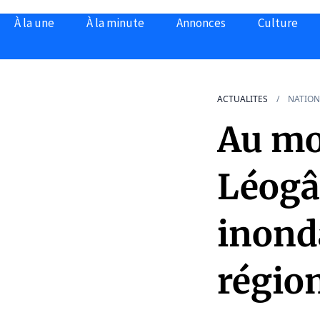
À la une
À la minute
Annonces
Culture
ACTUALITES
NATION
Au mo
Léogâ
inond
régio