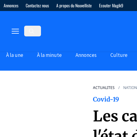
Annonces
Contactez nous
A propos du Nouvelliste
Ecouter Magik9
À la une
À la minute
Annonces
Culture
ACTUALITES
NATION
Covid-19
Les c
l'état