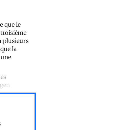
e que le
 troisième
à plusieurs
 que la
 une
des
rgen
s