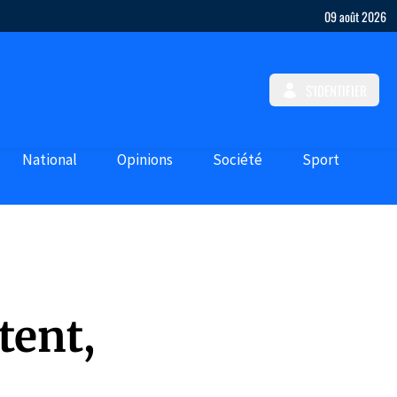
09 août 2026
S'IDENTIFIER
National
Opinions
Société
Sport
tent,