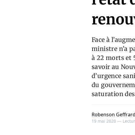
renou
Face à l’augme
ministre n’a p
à 22 morts et 
savoir au Nouve
d’urgence sani
du gouvernemen
saturation de
Robenson Geffrar
19 mai 2020 —
Lectur