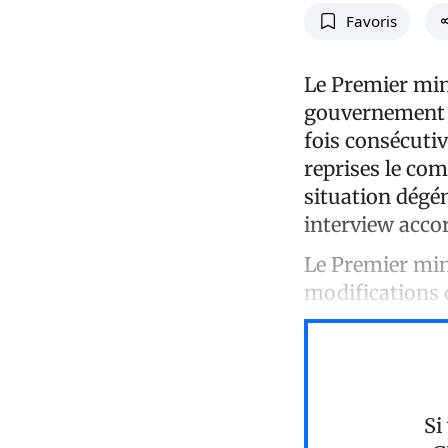
Favoris
Le Premier mini
gouvernement v
fois consécuti
reprises le com
situation dégé
interview accor
Le Premier mini
modifications d
Si