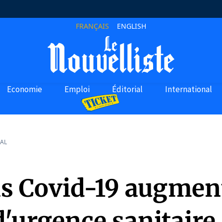
FRANÇAIS
ENGLISH
Economie
Emploi
Éditorial
International
AL
as Covid-19 augmen
 d'urgence sanitaire