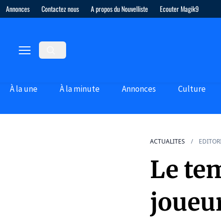
Annonces
Contactez nous
A propos du Nouvelliste
Ecouter Magik9
À la une
À la minute
Annonces
Culture
ACTUALITES
EDITOR
Le te
joueur