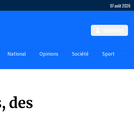
07 août 2026
S'IDENTIFIER
National
Opinions
Société
Sport
, des