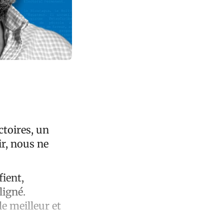
ctoires, un
ir, nous ne
fient,
ligné.
e meilleur et