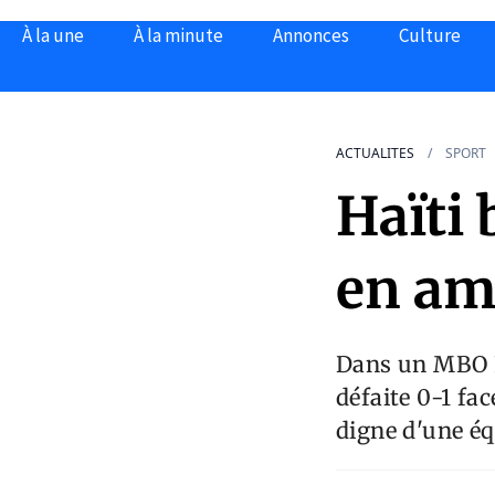
À la une
À la minute
Annonces
Culture
ACTUALITES
SPORT
Haïti 
en am
Dans un MBO Fi
défaite 0-1 fa
digne d'une é