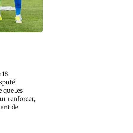
 18
isputé
 que les
ur renforcer,
uant de