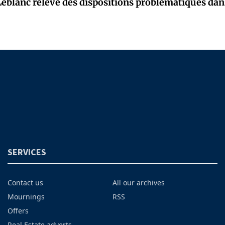
eblanc relève des dispositions problématiques dans
SERVICES
Contact us
All our archives
Mournings
RSS
Offers
Real Estate adverts