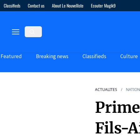
Classifieds
Contact us
About Le Nouvelliste
Ecouter Magik9
Featured
Breaking news
Classifieds
Culture
ACTUALITES
NATION
Prime
Fils-A