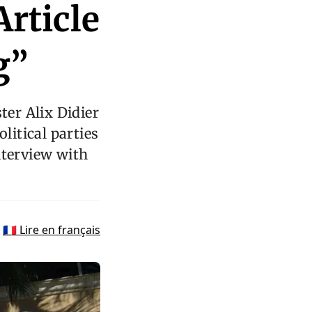
Article
g”
ter Alix Didier
litical parties
nterview with
🇫🇷 Lire en français