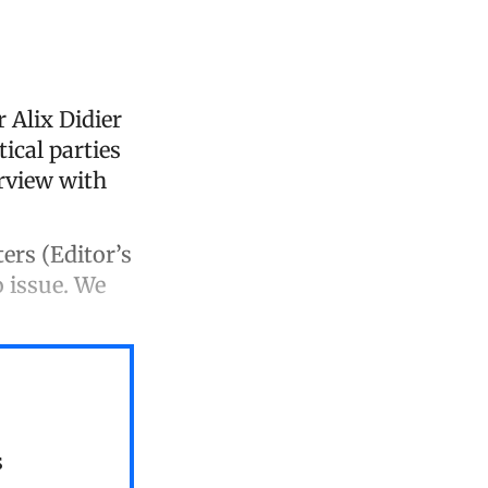
 Alix Didier
ical parties
erview with
ers (Editor’s
o issue. We
s