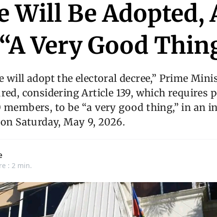
 Will Be Adopted, 
s “A Very Good Thin
 will adopt the electoral decree,” Prime Minis
red, considering Article 139, which requires po
 members, to be “a very good thing,” in an i
 on Saturday, May 9, 2026.
e
re : 2 min.