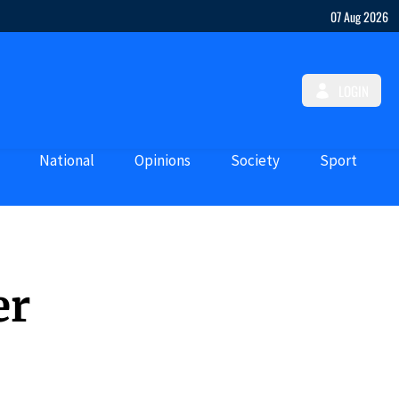
07 Aug 2026
LOGIN
National
Opinions
Society
Sport
er