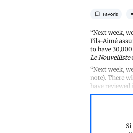
Favoris
“Next week, we 
Fils-Aimé assur
to have 30,000
Le Nouvelliste
“Next week, we 
note). There wi
have reviewed i
Si