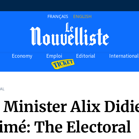
FRANÇAIS
ENGLISH
Economy
Emploi
Editorial
International
AL
 Minister Alix Didi
imé: The Electoral