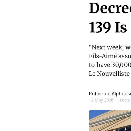
Decree
139 I
“Next week, we
Fils-Aimé assu
to have 30,000
Le Nouvelliste
Roberson Alphons
12 May 2026 —
Lectu