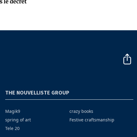
 le décret
THE NOUVELLISTE GROUP
Magik9
crazy books
spring of art
Festive craftsmanship
Tele 20