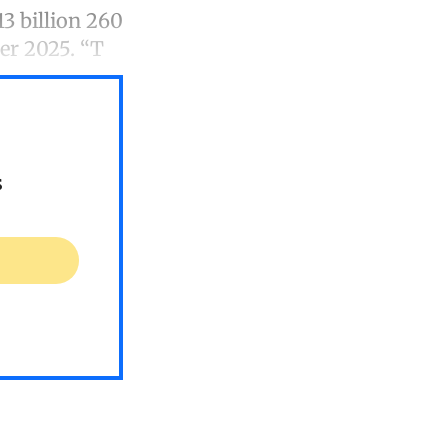
3 billion 260
er 2025. “T
s