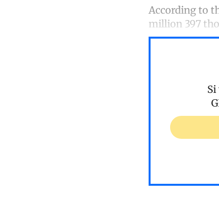
According to t
million 397 th
Si
G