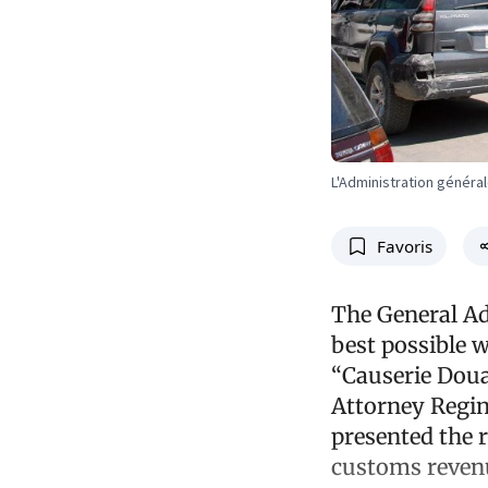
L'Administration génér
Favoris
The General Ad
best possible 
“Causerie Doua
Attorney Regina
presented the 
customs reven