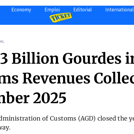
Economy
Emploi
Editorial
International
AL
3 Billion Gourdes i
ms Revenues Collec
ber 2025
dministration of Customs (AGD) closed the ye
way.