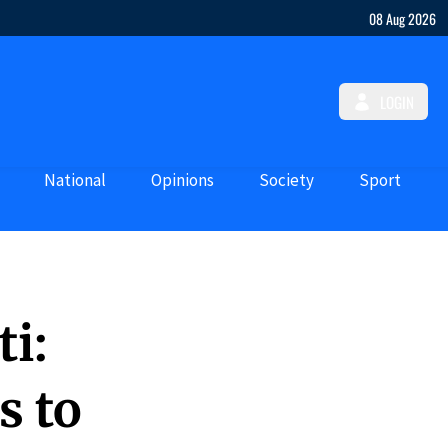
08 Aug 2026
LOGIN
National
Opinions
Society
Sport
i:
s to