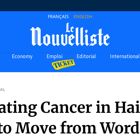
FRANÇAIS
ENGLISH
Economy
Emploi
Editorial
International
IAL
ting Cancer in Hait
to Move from Word