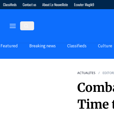
Classifieds
Contact us
About Le Nouvelliste
Ecouter Magik9
Featured
Breaking news
Classifieds
Culture
ACTUALITES
EDITOR
Comba
Time 