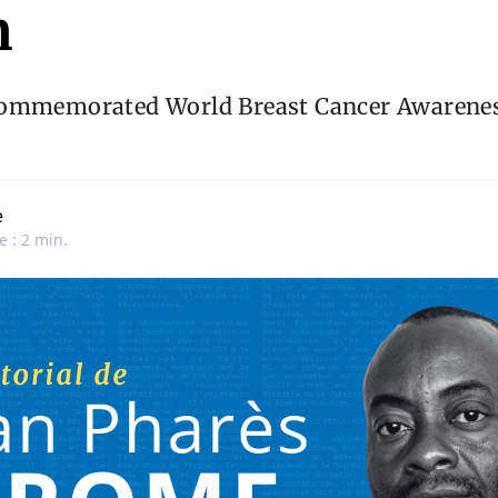
n
ommemorated World Breast Cancer Awarenes
e
e : 2 min.