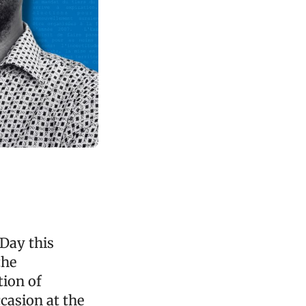
Day this
the
tion of
ccasion at the