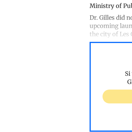
Ministry of Pu
Dr. Gilles did
upcoming launc
the city of Les
Si
G