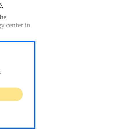
é.
the
y center in
s