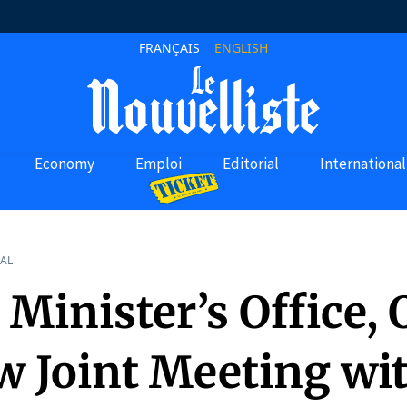
FRANÇAIS
ENGLISH
Economy
Emploi
Editorial
International
AL
Minister’s Office,
w Joint Meeting wi