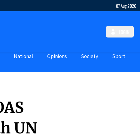
07 Aug 2026
LOGIN
National
Opinions
Society
Sport
 OAS
th UN