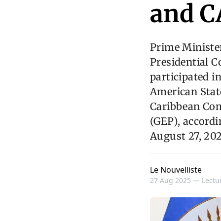
and 
Prime Minister
Presidential C
participated i
American State
Caribbean Co
(GEP), accordi
August 27, 202
Le Nouvelliste
27 Aug 2025 —
Lectur