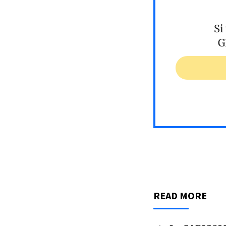
Si
G
READ MORE