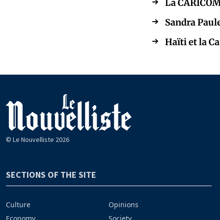
La CARICOM s
Sandra Paule
Haïti et la 
© Le Nouvelliste 2026
SECTIONS OF THE SITE
Culture
Opinions
Economy
Society