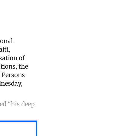
ional
iti,
zation of
tions, the
 Persons
dnesday,
ed “his deep