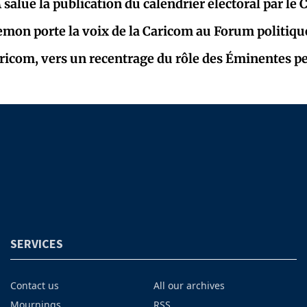
alue la publication du calendrier électoral par le 
mon porte la voix de la Caricom au Forum politiqu
Caricom, vers un recentrage du rôle des Éminentes p
SERVICES
Contact us
All our archives
Mournings
RSS