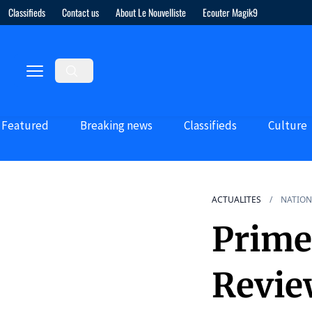
Classifieds
Contact us
About Le Nouvelliste
Ecouter Magik9
Featured
Breaking news
Classifieds
Culture
ACTUALITES
NATION
Prime 
Revie