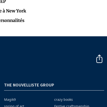
CEP
e à New York
ersonnalités
THE NOUVELLISTE GROUP
Magik9
crazy books
spring of art
Festive craftsmanship