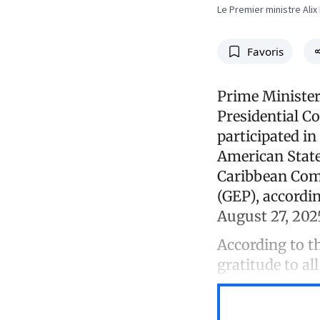
Le Premier ministre Alix
Favoris
Prime Minister 
Presidential C
participated i
American States
Caribbean Com
(GEP), accordi
August 27, 202
According to t
gratitude to all