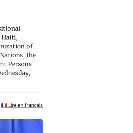
itional
Haiti,
nization of
 Nations, the
nt Persons
Wednesday,
🇫🇷 Lire en français