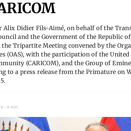
CARICOM
 Alix Didier Fils-Aimé, on behalf of the Trans
ouncil and the Government of the Republic of 
n the Tripartite Meeting convened by the Orga
s (OAS), with the participation of the United
mmunity (CARICOM), and the Group of Emine
ng to a press release from the Primature on 
5.
e : 4 min.