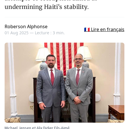
undermining Haiti’s stability.
Roberson Alphonse
🇫🇷 Lire en français
01 Aug 2025 —
Lecture : 3 min.
Michael Jensen et Alix Didier Fils-Aimé