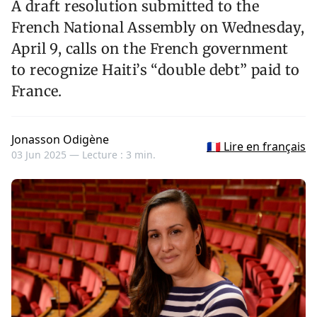
A draft resolution submitted to the
French National Assembly on Wednesday,
April 9, calls on the French government
to recognize Haiti’s “double debt” paid to
France.
Jonasson Odigène
🇫🇷 Lire en français
03 Jun 2025 —
Lecture : 3 min.