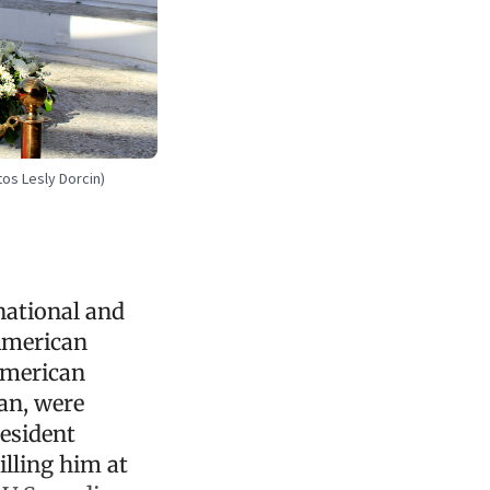
os Lesly Dorcin)
national and
-American
American
an, were
resident
illing him at