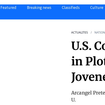
Featured
Breaking news
Classifieds
Culture
ACTUALITES
NATION
U.S. 
in Plo
Joven
Arcangel Prete
U.