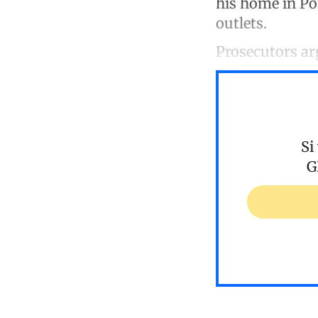
his home in Po
outlets.
Prosecutors ar
Si
G