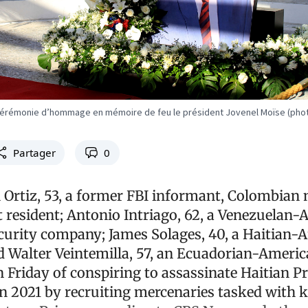
 cérémonie d’hommage en mémoire de feu le président Jovenel Moïse (phot
Partager
0
l Ortiz, 53, a former FBI informant, Colombian 
 resident; Antonio Intriago, 62, a Venezuelan
urity company; James Solages, 40, a Haitian-
Walter Veintemilla, 57, an Ecuadorian-Americ
 Friday of conspiring to assassinate Haitian P
n 2021 by recruiting mercenaries tasked with k