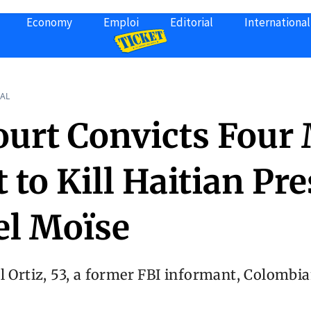
Economy
Emploi
Editorial
International
AL
Court Convicts Four
t to Kill Haitian Pr
el Moïse
l Ortiz, 53, a former FBI informant, Colombi