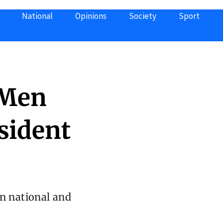
National
Opinions
Society
Sport
 Men
esident
an national and