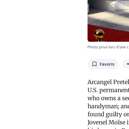
Photo prise lors d’une
Favoris
Arcangel Prete
U.S. permanent
who owns a sec
handyman; and 
found guilty on
Jovenel Moïse i