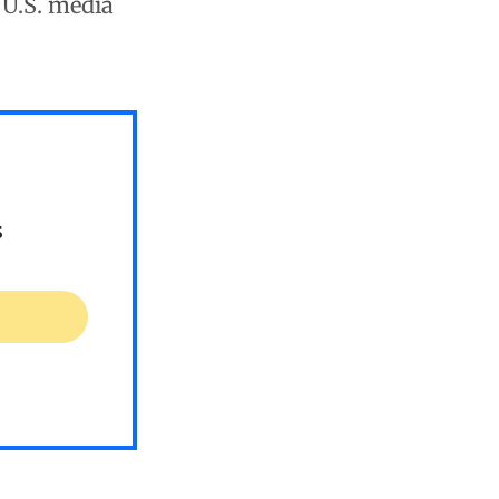
 U.S. media
s