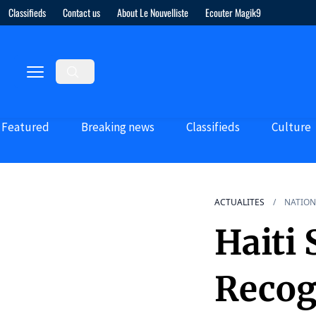
Classifieds
Contact us
About Le Nouvelliste
Ecouter Magik9
Featured
Breaking news
Classifieds
Culture
ACTUALITES
NATION
Haiti
Recogn