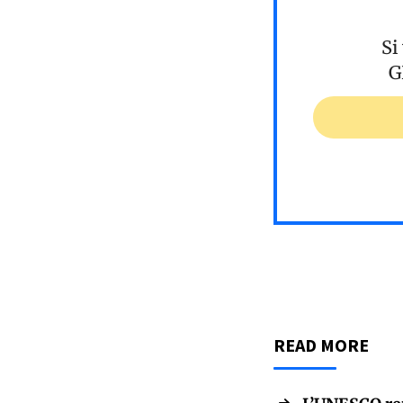
Si
G
READ MORE