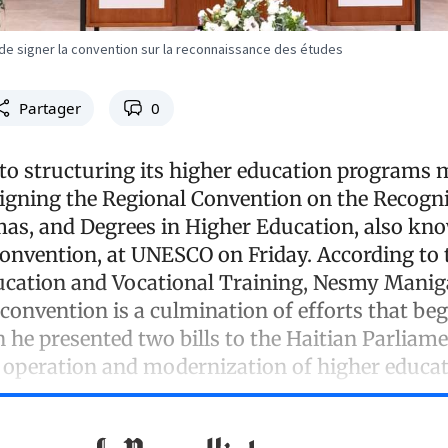
de signer la convention sur la reconnaissance des études
Partager
0
to structuring its higher education programs 
 signing the Regional Convention on the Recogni
mas, and Degrees in Higher Education, also kn
onvention, at UNESCO on Friday. According to 
ucation and Vocational Training, Nesmy Maniga
 convention is a culmination of efforts that be
 he presented two bills to the Haitian Parliam
 operation and modernization of higher educat